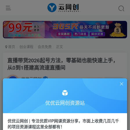
首页
创业课程
会员免费
正文
直播带货2026起号方法，零基础也能快速上手，
从0到1搭建高流速直播间
优优云网创
私信
关注
1个月前发布
11
0
付费资源
优优云网创资源站
直播带货2026起号方法，零基础也能快速上手，从0到1搭建高流速直播间
此内容为付费资源，请付费后查看
优优云网创 | 专注优质VIP网课资源分享，市面上收费几百几千
9.9
限时特惠
的项目资源课程这里全部都有！