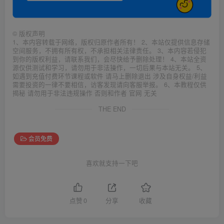
©
版权声明
1、本内容转载于网络，版权归原作者所有！ 2、本站仅提供信息存储
空间服务，不拥有所有权，不承担相关法律责任。 3、本内容若侵犯
到你的版权利益，请联系我们，会尽快给予删除处理！ 4、本站全资
源仅供测试和学习，请勿用于非法操作，一切后果与本站无关。 5、
如遇到充值付费环节课程或软件 请马上删除退出 涉及自身权益/利益
需要投资的一律不要相信，访客发现请向客服举报。 6、本教程仅供
揭秘 请勿用于非法违规操作 否则和作者 官网 无关
THE END
会员免费
喜欢就支持一下吧
点赞
0
分享
收藏