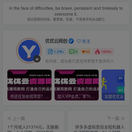
In the face of difficulties, be brave, persistent and tirelessly to
overcome it.
面对困难的时候，要勇敢、执着、不畏艰辛地去战胜它
优优云网创
关注
1.2W+
0
186W+
63
有时候，成功者只是坚持梦想不放弃的人
你还在到处找项目？还在当韭菜？我靠网创资源站一个月收入5万+，曾经我也是个失败者。
加入VIP会员，享70%的推广提成，免费学习多种网上创业课程，菜鸟秒变大神！
上一篇
下一篇
1个月收入21374元，无脑搬
拼多多虚拟类目全程机器人