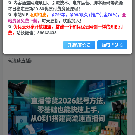
99
云币
云币
🔰 内容涵盖网赚项目、引流技术、电商运营、脚本源码等资源，
每日稳定更新20-30优质付费资源课程！
免费
会员
🔰 本站VIP
限时特惠，
￥79/年，￥99/永久 (推广佣金70%)，
全
站资源免费下载，
每天更新，欢迎加入！
立即购买
🔰
优优云分享开放加盟，搭建一个和优优云网创一样的知识付
费，
站长微信：58663435
您当前未登录！建议登陆后购买，可保存购买订单
开通VIP会员
加盟当站长
直播带货2026起号方法，零基础也能快速上手，从0到1搭建
高流速直播间