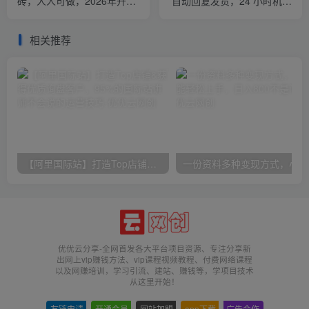
砖，人人可做，2026年升级
自动回复发货，24 小时机器
版Ai项目
人运营，做好轻松月入 1-
5W
相关推荐
【阿里国际站】打造Top店铺&获得优质询盘客户，​95%的国际站讲师不会说的运营技巧
一份
优优云分享-全网首发各大平台项目资源、专注分享新
出网上vip赚钱方法、vip课程视频教程、付费网络课程
以及网赚培训，学习引流、建站、赚钱等，学项目技术
从这里开始！
友链申请
-
开通会员
-
网站加盟
-
app下载
-
广告合作