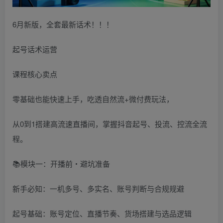
6月新版，全套最新话术！！！
起号话术运营
课程核心卖点
零基础也能快速上手，吃透自然流+微付费玩法，
从0到1搭建高流速直播间，掌握抖音起号、投流、控流全流
程。
📚模块一：开播前・避坑准备
新手必知：一机多号、多实名、账号判断与合规规避
起号基础：账号定位、直播节奏、货场搭建与选品逻辑