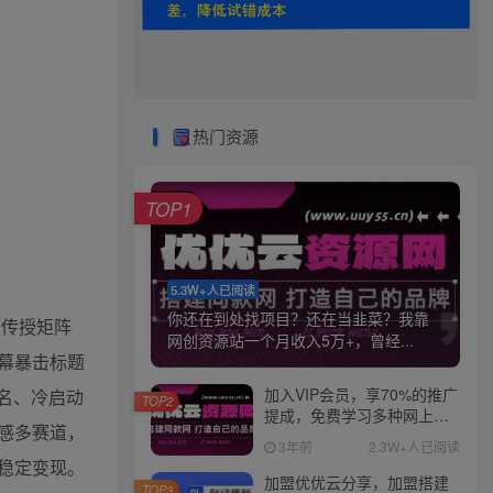
热门资源
TOP1
5.3W+人已阅读
你还在到处找项目？还在当韭菜？我靠
，传授矩阵
网创资源站一个月收入5万+，曾经...
幕暴击标题
加入VIP会员，享70%的推广
排名、冷启动
TOP2
提成，免费学习多种网上创
感多赛道，
业课程，菜鸟秒变大神！
3年前
2.3W+人已阅读
稳定变现。
加盟优优云分享，加盟搭建
TOP3