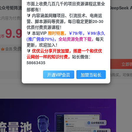
市面上收费几百几千的项目资源课程这里全
部都有！
🔰 内容涵盖网赚项目、引流技术、电商运
此内容为付费资源，请付费后查看
营、脚本源码等资源，每日稳定更新20-30
9.9
优质付费资源课程！
限时特惠
🔰 本站VIP
限时特惠，
￥79/年，￥99/永久
99
云币
云币
(推广佣金70%)，
全站资源免费下载，
每天
更新，欢迎加入！
免费
会员
🔰
优优云分享开放加盟，搭建一个和优优
云网创一样的知识付费，
站长微信：
58663435
立即
开通VIP会员
加盟当站长
您当前未登录！建议登陆后购买，可保