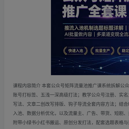
课程内容简介 本套公众号矩阵流量池推广课系统拆解公
账号打标签、五浅一深高级打法；教学公众号注册、实名
写法、文章二创改写排版、钩子导流全套内容方法；结合De
入池、数据分析优化，以及流量主、广告、带货、短剧、
附带小绿书小红书搬运、原创分发打法，配套选题表格与