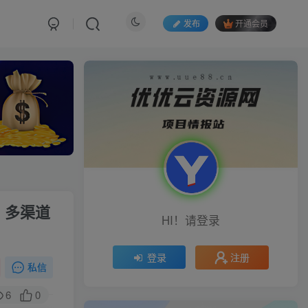
发布
开通会员
，多渠道
HI！请登录
注册
登录
私信
6
0