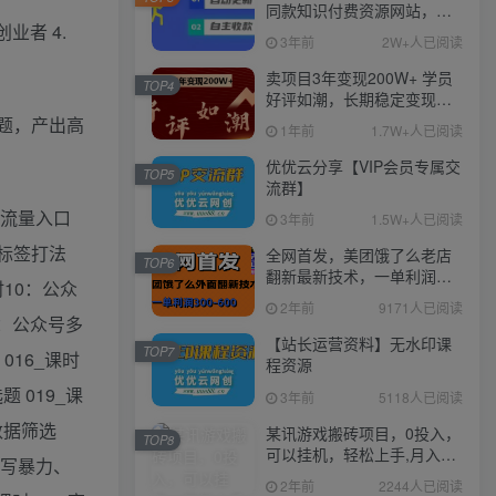
同款知识付费资源网站，实
业者 4.
现长期稳定被动收入~
3年前
2W+人已阅读
卖项目3年变现200W+ 学员
TOP4
好评如潮，长期稳定变现，
可以一直干到老！
选题，产出高
1年前
1.7W+人已阅读
优优云分享【VIP会员专属交
TOP5
流群】
，流量入口
3年前
1.5W+人已阅读
多标签打法
全网首发，美团饿了么老店
TOP6
翻新最新技术，一单利润
时10：公众
300-600
2年前
9171人已阅读
3：公众号多
【站长运营资料】无水印课
TOP7
016_课时
程资源
 019_课
3年前
5118人已阅读
数据筛选
某讯游戏搬砖项目，0投入，
TOP8
可以挂机，轻松上手,月入
撰写暴力、
3000+上不封顶
2年前
2244人已阅读