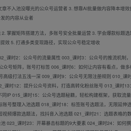
文章不入池没曝光的公众号运营者 3. 想靠AI批量做内容降本增效创
分发的内容从业者
 2. 掌握矩阵搭建方法，多账号安全批量运营 3. 学会爆款标题
文内容提效 5. 打通多类变现路径，实现公众号稳定增收
02_课时2：公众号的流量属性 003_课时3：公众号的推流机制
5：公众号矩阵，账号打标签 006_课时6：如何让内容有看点，做
号高级打法五浅一深 009_课时9：公众号无限注册规则 010_课
12_课时12：提升公众号资料，打造高转化粉丝账号 013_课时1
同IP 015_课时15：公众号选题秘籍，轻松构建框架，获取流量 
标账号整理入池选题 018_课时18：标签账号选题法，无限延伸选题
：短视频爆款选题法，找抖音入池选题 021_课时21：选题表格的
 023_课时23：开幕暴击标题的9大要素 024_课时24：如何