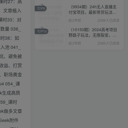
课时27：高
（9934期）24h无人直播支
TOP9
0：文章植入
付宝项目，最新带货玩法，
纯躺赚实测日入500+
课时33：对
2年前
2089人已阅读
量 036_
（10150期）2024高考项目
TOP10
野路子玩法，无限裂变，最
时38：如
高一天1W＋！
2年前
2085人已阅读
池 041_
闭坑、避免被
告收益、打赏
择、职场黄金
 054_课
ek生成高质
059_课时
eek做多文章
Seek附件