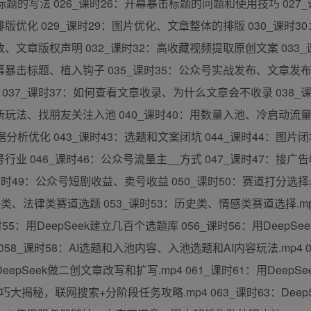
标题的写法 026_课时26：开幕暴击标题的问题和使用技巧 027_
版优化 029_课时29：图片优化、文章整体的排版 030_课时3
、文章版权声明 032_课时32：高收藏视频提取原创文案 033_
暴击标题、植入钩子 035_课时35：公众号实战发布、文章发布数
37_课时37：如何查看文章收录、为什么文章会不收录 038_课
玩法、找朋友关注入池 040_课时40：用数量入池、冷启动流量入
据分析优化 043_课时43：选题和文案闭坑 044_课时44：图片
行业 046_课时46：公众号流量主__方式 047_课时47：接广
9_课时49：公众号短剧收益、卖号收益 050_课时50：赛道打分选
评类、法律类赛道选题 053_课时53：历史类、情感类赛道选择.mp4
55：用DeepSeek建立几百个选题库 056_课时56：用DeepSe
4 058_课时58：AI选题和入池内容、入池选题和AI内容玩法.mp4 
DeepSeek做二创文章改写和扩写.mp4 061_课时61：用DeepS
理技巧大揭秘，联网搜索+分阶段任务攻略.mp4 063_课时63：Deep