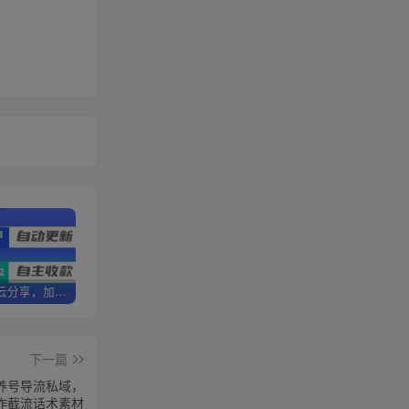
加盟优优云分享，加盟搭建同款知识付费资源网站，实现长期稳定被动收入~
卖项目3年变现200W+ 学员好评如潮，长期稳定变现，可以一直干到老！
优优云分享【VIP会员专属交流群】
下一篇
养号导流私域，
量制作截流话术素材