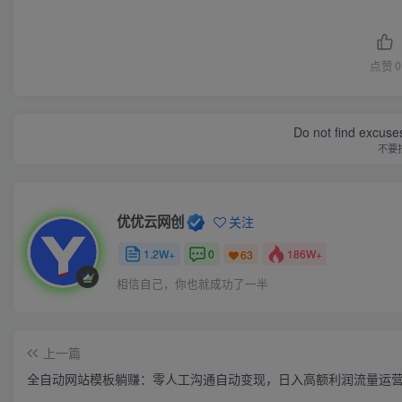
点赞
0
Do not find excuses
不要
优优云网创
关注
1.2W+
0
186W+
63
相信自己，你也就成功了一半
上一篇
全自动网站模板躺赚：零人工沟通自动变现，日入高额利润流量运