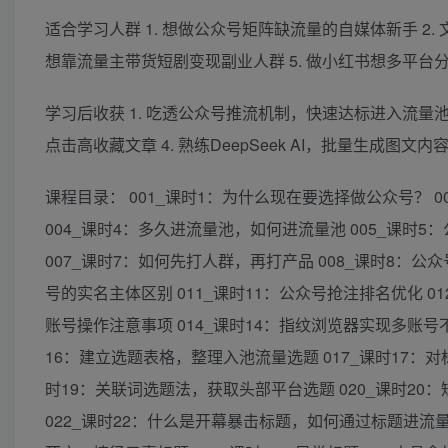
适合学习人群 1. 想做公众号矩阵缺流量的自媒体新手 2. 
想靠流量主带货短剧变现副业人群 5. 做小红书想多平台
学习后收获 1. 吃透公众号推流机制，快速达标进入流量池
点击高收藏文章 4. 熟练DeepSeek AI，批量生成图
课程目录： 001_课时1：为什么现在要选择做公众号？ 0
004_课时4：多久进流量池，如何进流量池 005_课时
007_课时7：如何先打人群，再打产品 008_课时8：公众
号的实名主体区别 011_课时11：公众号抢注排名优化 0
账号操作注意事项 014_课时14：指纹浏览器实现多账号不
16：建立选题表格，整理入池流量选题 017_课时17：对
时19：关联词选题法，获取头部平台选题 020_课时20
022_课时22：什么是开幕暴击标题，如何通过标题进流量池