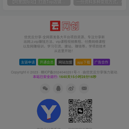
【阿里国际站】打造Top店铺&获得优质询盘客户，​95%的国际站讲师不会说的运营技巧
一份
优优云分享-全网首发各大平台项目资源、专注分享新
出网上vip赚钱方法、vip课程视频教程、付费网络课程
以及网赚培训，学习引流、建站、赚钱等，学项目技术
从这里开始！
友链申请
-
开通会员
-
网站加盟
-
app下载
-
广告合作
Copyright © 2023 ·
赣ICP备2024040251号-1
· 由
优优云分享
强力驱动.
本站已安全运行:
1640天15小时28分16秒