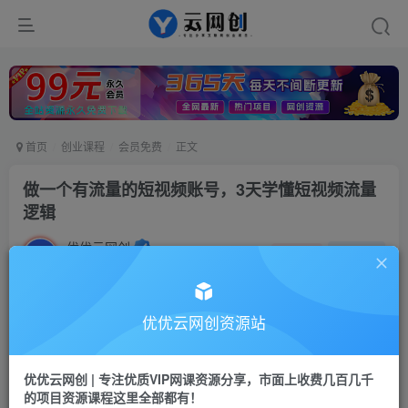
首页
创业课程
会员免费
正文
做一个有流量的短视频账号，3天学懂短视频流量
逻辑
优优云网创
私信
关注
2年前发布
732
185
付费阅读
优优云网创资源站
做一个有流量的短视频账号，3天学懂短视频流量逻辑
此内容为付费阅读，请付费后查看
优优云网创 | 专注优质VIP网课资源分享，市面上收费几百几千
9.9
的项目资源课程这里全部都有！