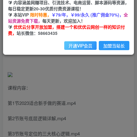
99
云币
云币
🔰 内容涵盖网赚项目、引流技术、电商运营、脚本源码等资源，
每日稳定更新20-30优质付费资源课程！
免费
会员
🔰 本站VIP
限时特惠，
￥79/年，￥99/永久 (推广佣金70%)，
全
站资源免费下载，
每天更新，欢迎加入！
立即购买
🔰
优优云分享开放加盟，搭建一个和优优云网创一样的知识付
费，
站长微信：58663435
您当前未登录！建议登陆后购买，可保存购买订单
开通VIP会员
加盟当站长
做一个有流量的短视频账号，3天学懂短视频流量逻辑
课程内容：
第1节2023适合新手做的赛道.mp4
第2节账号底层逻辑详解,mp4
第3节账号定位的三大核心逻辑.mp4