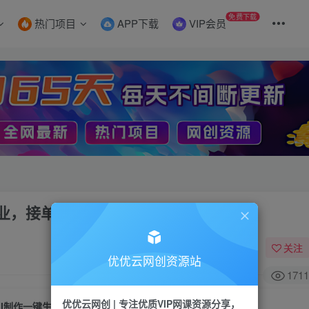
免费下载
热门项目
APP下载
VIP会员
业，接单供不应求
关注
优优云网创资源站
1711
优优云网创 | 专注优质VIP网课资源分享，
AI制作一键生成模特换装照，电商蓝海副业，接单供不应求