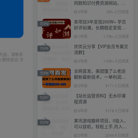
同款知识付费资源网站，实
现长期稳定被动收入~
3年前
2W+人已阅读
卖项目3年变现200W+ 学员
TOP4
好评如潮，长期稳定变现，
可以一直干到老！
1年前
1.7W+人已阅读
优优云分享【VIP会员专属交
TOP5
流群】
利益，请联系
上删除退出 涉
3年前
1.5W+人已阅读
全网首发，美团饿了么老店
TOP6
翻新最新技术，一单利润
300-600
2年前
9171人已阅读
【站长运营资料】无水印课
TOP7
程资源
3年前
5118人已阅读
某讯游戏搬砖项目，0投入，
TOP8
可以挂机，轻松上手,月入
3000+上不封顶
2年前
2244人已阅读