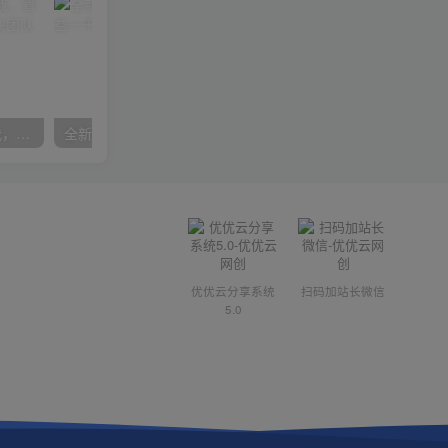
管理者领导力课，管理自我，管理团队，管理业绩，教你解决团队沟通和激励难题
全新火蚁卡打金项火爆发车日收益一千+
优优云分享系统
扫码加站长微信
5.0