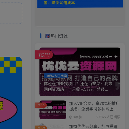
热门资源
TOP1
5.3W+人已阅读
你还在到处找项目？还在当韭菜？我靠
网创资源站一个月收入5万+，曾经...
加入VIP会员，享70%的推广
TOP2
提成，免费学习多种网上创
业课程，菜鸟秒变大神！
3年前
2.3W+人已阅读
加盟优优云分享，加盟搭建
TOP3