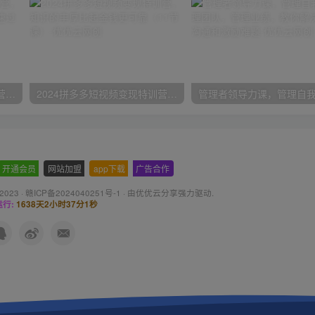
2024年盘点视频号中视频运营，盘点视频号创作分成计划，快速过原创日入300+
2024拼多多短视频变现特训营，知识的丰厚比起金钱更可靠（11节课）
开通会员
-
网站加盟
-
app下载
-
广告合作
 2023 ·
赣ICP备2024040251号-1
· 由
优优云分享
强力驱动.
行:
1638天2小时37分2秒