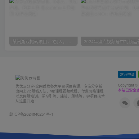
某讯游戏搬砖项目，0投入，可以挂机，轻松上手,月入3000+上不封顶
友链申请
-
Copyright ©
优优云分享-全网首发各大平台项目资源、专注分享新
本站已安全运
出网上vip赚钱方法、vip课程视频教程、付费网络课程
以及网赚培训，学习引流、建站、赚钱等，学项目技术
从这里开始！
赣ICP备2024040251号-1