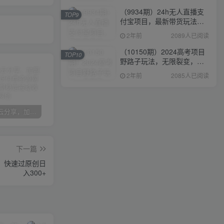
（9934期）24h无人直播支
TOP9
付宝项目，最新带货玩法，
纯躺赚实测日入500+
2年前
2089人已阅读
（10150期）2024高考项目
TOP10
野路子玩法，无限裂变，最
高一天1W＋！
2年前
2085人已阅读
加盟优优云分享，加盟搭建同款知识付费资源网站，实现长期稳定被动收入~
卖项目3年变现200W+ 学员好评如潮，长期稳定变现，可以一直干到老！
优优云分享【VIP会员专属交流群】
下一篇
，快速过原创日
入300+