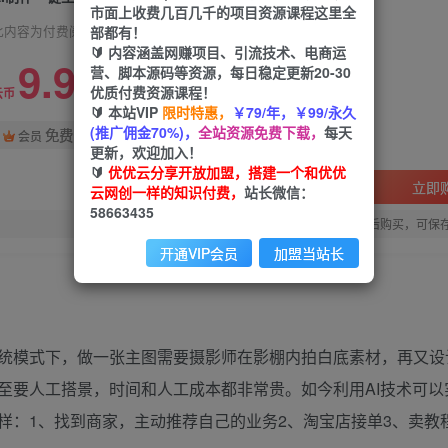
市面上收费几百几千的项目资源课程这里全
部都有！
此内容为付费阅读，请付费后查看
🔰 内容涵盖网赚项目、引流技术、电商运
9.9
营、脚本源码等资源，每日稳定更新20-30
优质付费资源课程！
99
云币
云币
🔰 本站VIP
限时特惠，
￥79/年，￥99/永久
(推广佣金70%)，
全站资源免费下载，
每天
免费
会员
更新，欢迎加入！
🔰
优优云分享开放加盟，搭建一个和优优
立即
云网创一样的知识付费，
站长微信：
58663435
您当前未登录！建议登陆后购买，可保
开通VIP会员
加盟当站长
统模式下，做一张主图需要摄影师在影棚内拍白底素材，再又设
至要人工搭景，时间和人工成本都非常贵。如今利用AI技术可以
样：1、找到商家，主动推荐自己的业务2、淘宝店接单3、卖教