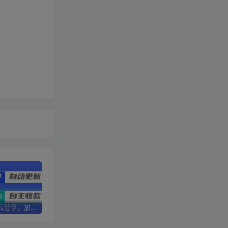
加盟优优云分享，加盟搭建同款知识付费资源网站，实现长期稳定被动收入~
卖项目3年变现200W+ 学员好评如潮，长期稳定变现，可以一直干到老！
优优云分享【VIP会员专属交流群】