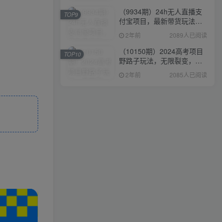
（9934期）24h无人直播支
TOP9
付宝项目，最新带货玩法，
纯躺赚实测日入500+
2年前
2089人已阅读
（10150期）2024高考项目
TOP10
野路子玩法，无限裂变，最
高一天1W＋！
2年前
2085人已阅读