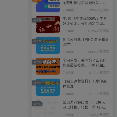
同款知识付费资源网站，实
现长期稳定被动收入~
3年前
2W+人已阅读
卖项目3年变现200W+ 学员
TOP4
好评如潮，长期稳定变现，
可以一直干到老！
1年前
1.7W+人已阅读
优优云分享【VIP会员专属交
TOP5
流群】
3年前
1.5W+人已阅读
全网首发，美团饿了么老店
TOP6
翻新最新技术，一单利润
300-600
2年前
9171人已阅读
【站长运营资料】无水印课
TOP7
程资源
3年前
5118人已阅读
某讯游戏搬砖项目，0投入，
TOP8
可以挂机，轻松上手,月入
3000+上不封顶
2年前
2244人已阅读