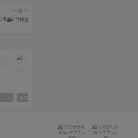
下一篇
j+SD零基础到精通
在小红书引流私域卖壁纸每张29元单日最高卖出200张(0-1搭建教程)
数字人操作员，数字人直播搭建、多路开播、选品技巧，0-1开播流程