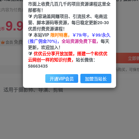
市面上收费几百几千的项目资源课程这里全
部都有！
此内容为付费阅读，请付费后查看
🔰 内容涵盖网赚项目、引流技术、电商运
9.9
营、脚本源码等资源，每日稳定更新20-30
优质付费资源课程！
99
云币
云币
🔰 本站VIP
限时特惠，
￥79/年，￥99/永久
(推广佣金70%)，
全站资源免费下载，
每天
免费
会员
更新，欢迎加入！
🔰
优优云分享开放加盟，搭建一个和优优
立即
云网创一样的知识付费，
站长微信：
58663435
您当前未登录！建议登陆后购买，可保
开通VIP会员
加盟当站长
频，适用于摄影师、导演、剪辑