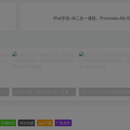
iPad手绘+Ai二合一课程，​Procreate+M
一份资料多种变现方式，小白也能轻松上手，日入800不是问题
2024抖音小店全新打法，让普通人也能学会做一家长久稳定赚钱的抖店
开通会员
-
网站加盟
-
app下载
-
广告合作