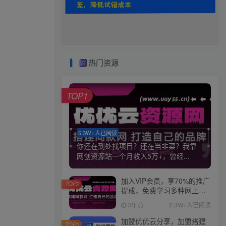
热门资源
TOP1
5.3W+人已阅读
你还在到处找项目？还在当韭菜？我靠
网创资源站一个月收入5万+，曾经...
加入VIP会员，享70%的推广
TOP2
提成，免费学习多种网上创
业课程，菜鸟秒变大神！
3年前
2.3W+人已阅读
加盟优优云分享，加盟搭建
TOP3