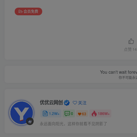
会员免费
点赞
14
You can't wait for
你不可能永
优优云网创
关注
1.2W+
0
186W+
63
永远面向阳光，这样你就看不见阴影了