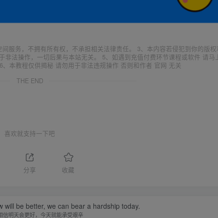
空间服务，不拥有所有权，不承担相关法律责任。 3、本内容若侵犯到你的版权
于非法操作，一切后果与本站无关。 5、如遇到充值付费环节课程或软件 请马
6、本教程仅供揭秘 请勿用于非法违规操作 否则和作者 官网 无关
THE END
喜欢就支持一下吧
1
分享
收藏
w will be better, we can bear a hardship today.
相信明天会更好，今天就能承受艰辛