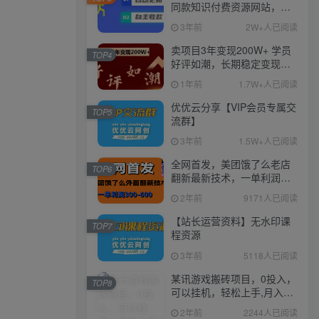
同款知识付费资源网站，实
现长期稳定被动收入~
3年前
2W+人已阅读
卖项目3年变现200W+ 学员
TOP4
好评如潮，长期稳定变现，
可以一直干到老！
1年前
1.7W+人已阅读
优优云分享【VIP会员专属交
TOP5
流群】
3年前
1.5W+人已阅读
全网首发，美团饿了么老店
TOP6
翻新最新技术，一单利润
300-600
2年前
9171人已阅读
【站长运营资料】无水印课
TOP7
程资源
3年前
5118人已阅读
某讯游戏搬砖项目，0投入，
TOP8
可以挂机，轻松上手,月入
3000+上不封顶
2年前
2244人已阅读