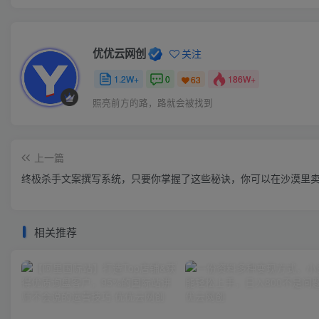
优优云网创
关注
1.2W+
0
186W+
63
照亮前方的路，路就会被找到
上一篇
终极杀手文案撰写系统，只要你掌握了这些秘诀，你可以在沙漠里
相关推荐