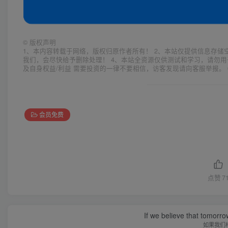
©
版权声明
1、本内容转载于网络，版权归原作者所有！ 2、本站仅提供信息存储
我们，会尽快给予删除处理！ 4、本站全资源仅供测试和学习，请勿用
及自身权益/利益 需要投资的一律不要相信，访客发现请向客服举报。 
会员免费
点赞
7
If we believe that tomorro
如果我们