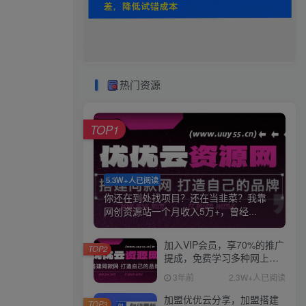
热门资源
TOP1
5.3W+人已阅读
你还在到处找项目？还在当韭菜？我靠
网创资源站一个月收入5万+，曾经...
加入VIP会员，享70%的推广
TOP2
提成，免费学习多种网上创
业课程，菜鸟秒变大神！
3年前
2.3W+人已阅读
加盟优优云分享，加盟搭建
TOP3