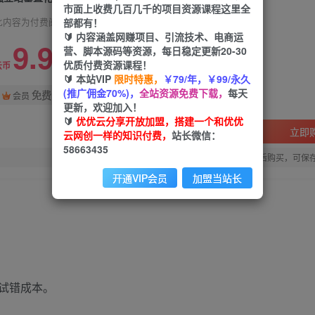
市面上收费几百几千的项目资源课程这里全
部都有！
此内容为付费阅读，请付费后查看
🔰 内容涵盖网赚项目、引流技术、电商运
9.9
营、脚本源码等资源，每日稳定更新20-30
优质付费资源课程！
99
云币
云币
🔰 本站VIP
限时特惠，
￥79/年，￥99/永久
(推广佣金70%)，
全站资源免费下载，
每天
免费
会员
更新，欢迎加入！
🔰
优优云分享开放加盟，搭建一个和优优
立即
云网创一样的知识付费，
站长微信：
58663435
您当前未登录！建议登陆后购买，可保
开通VIP会员
加盟当站长
试错成本。