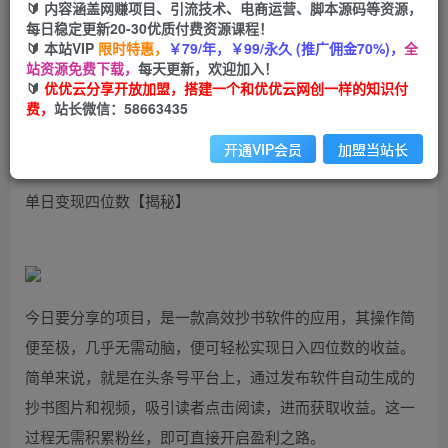
99
云币
云币
🔰 内容涵盖网赚项目、引流技术、电商运营、脚本源码等资源，
每日稳定更新20-30优质付费资源课程！
免费
会员
🔰 本站VIP
限时特惠，
￥79/年，￥99/永久 (推广佣金70%)，
全
站资源免费下载，
每天更新，欢迎加入！
立即购买
🔰
优优云分享开放加盟，搭建一个和优优云网创一样的知识付
费，
站长微信：58663435
您当前未登录！建议登陆后购买，可保存购买订单
开通VIP会员
加盟当站长
三分钟一条AI头条爆文，插件3.0 复制粘贴一键生成抄书图片
单日变现四位数【揭秘】
今日要分享的项目，是一款高效抄书软件的应用，其操作简
便至极，几乎无需动脑，便可轻松实现日入四位数的收益。
简单来说，就是在头条号平台上，通过发布软件自动生成的
抄书图片和视频，吸引读者点击阅读，进而获取收益。这一
过程无需积累粉丝，即可直接开启盈利之路。