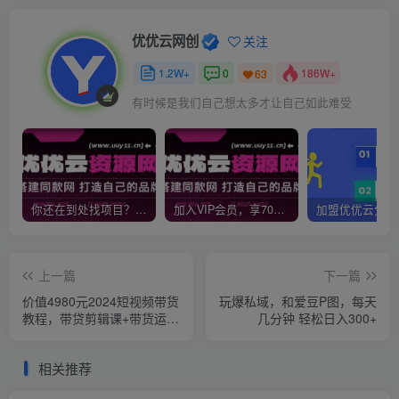
优优云网创
关注
1.2W+
0
186W+
63
有时候是我们自己想太多才让自己如此难受
你还在到处找项目？还在当韭菜？我靠网创资源站一个月收入5万+，曾经我也是个失败者。
加入VIP会员，享70%的推广提成，免费学习多种网上创业课程，菜鸟秒变大神！
上一篇
下一篇
价值4980元2024短视频带货
玩爆私域，和爱豆P图，每天
教程，带贷剪辑课+带货运营
几分钟 轻松日入300+
课+带货直播课+带货拍摄课
相关推荐