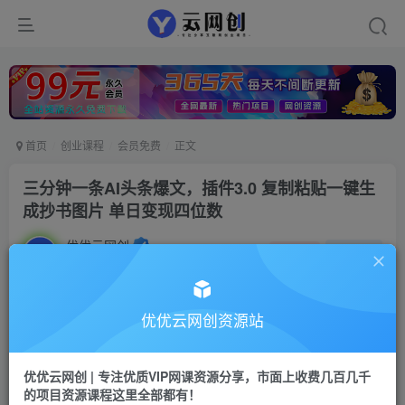
首页
创业课程
会员免费
正文
三分钟一条AI头条爆文，插件3.0 复制粘贴一键生
成抄书图片 单日变现四位数
优优云网创
私信
关注
2年前发布
1075
177
付费阅读
优优云网创资源站
三分钟一条AI头条爆文，插件3.0 复制粘贴一键生成抄书图片 单日变现四位数
此内容为付费阅读，请付费后查看
优优云网创 | 专注优质VIP网课资源分享，市面上收费几百几千
9.9
的项目资源课程这里全部都有！