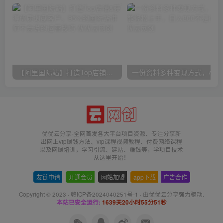
【阿里国际站】打造Top店铺&获得优质询盘客户，​95%的国际站讲师不会说的运营技巧
一份
优优云分享-全网首发各大平台项目资源、专注分享新
出网上vip赚钱方法、vip课程视频教程、付费网络课程
以及网赚培训，学习引流、建站、赚钱等，学项目技术
从这里开始！
友链申请
-
开通会员
-
网站加盟
-
app下载
-
广告合作
Copyright © 2023 ·
赣ICP备2024040251号-1
· 由
优优云分享
强力驱动.
本站已安全运行:
1639天20小时55分51秒