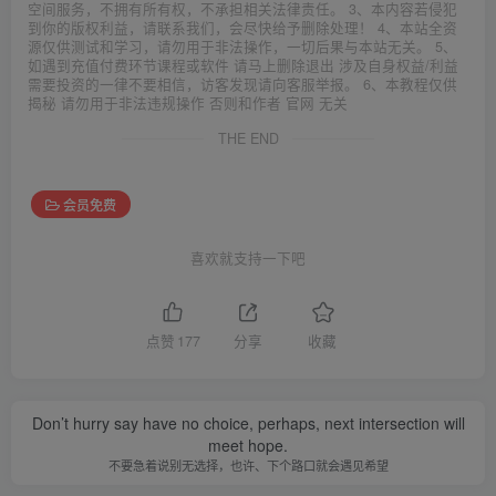
空间服务，不拥有所有权，不承担相关法律责任。 3、本内容若侵犯
到你的版权利益，请联系我们，会尽快给予删除处理！ 4、本站全资
源仅供测试和学习，请勿用于非法操作，一切后果与本站无关。 5、
如遇到充值付费环节课程或软件 请马上删除退出 涉及自身权益/利益
需要投资的一律不要相信，访客发现请向客服举报。 6、本教程仅供
揭秘 请勿用于非法违规操作 否则和作者 官网 无关
THE END
会员免费
喜欢就支持一下吧
点赞
177
分享
收藏
Don’t hurry say have no choice, perhaps, next intersection will
meet hope.
不要急着说别无选择，也许、下个路口就会遇见希望