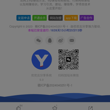
出网上vip赚钱方法、vip课程视频教程、付费网络课程
以及网赚培训，学习引流、建站、赚钱等，学项目技术
从这里开始！
友链申请
-
开通会员
-
网站加盟
-
app下载
-
广告合作
Copyright © 2023 ·
赣ICP备2024040251号-1
· 由
优优云分享
强力驱动.
本站已安全运行:
1639天13小时25分13秒
扫码加站长微信
优优云分享系统
5.0
赣ICP备2024040251号-1
84
1