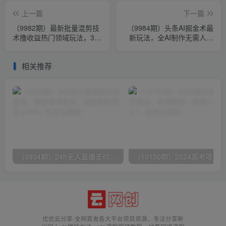
上一篇
下一篇
（9982期）最新批量混剪技
（9984期）头条AI掘金术最
术撸收益热门领域玩法，3分
新玩法，全AI制作无需人工
钟一条原创视频，轻松日入
修稿，一键生成单篇文章收
1000＋
益500+
相关推荐
（9934期）24h无人直播支付宝项目，最新带货玩法，纯躺赚实测日入500+
优优云分享-全网首发各大平台项目资源、专注分享新