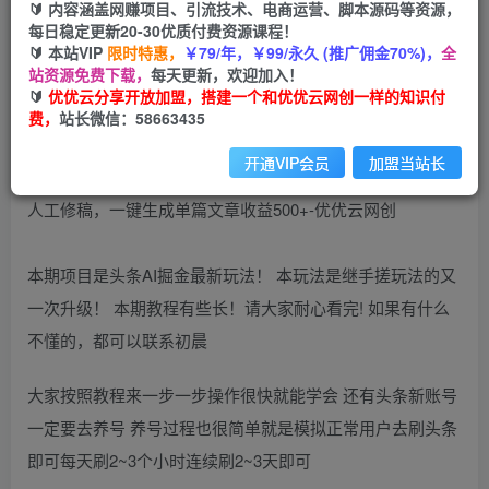
🔰 内容涵盖网赚项目、引流技术、电商运营、脚本源码等资源，
免费
每日稳定更新20-30优质付费资源课程！
会员
🔰 本站VIP
限时特惠，
￥79/年，￥99/永久 (推广佣金70%)，
全
您暂无购买权限，请先开通会员
站资源免费下载，
每天更新，欢迎加入！
🔰
优优云分享开放加盟，搭建一个和优优云网创一样的知识付
开通会员
费，
站长微信：58663435
开通VIP会员
加盟当站长
本期项目是头条AI掘金最新玩法！ 本玩法是继手搓玩法的又
一次升级！ 本期教程有些长！请大家耐心看完! 如果有什么
不懂的，都可以联系初晨
大家按照教程来一步一步操作很快就能学会 还有头条新账号
一定要去养号 养号过程也很简单就是模拟正常用户去刷头条
即可每天刷2~3个小时连续刷2~3天即可