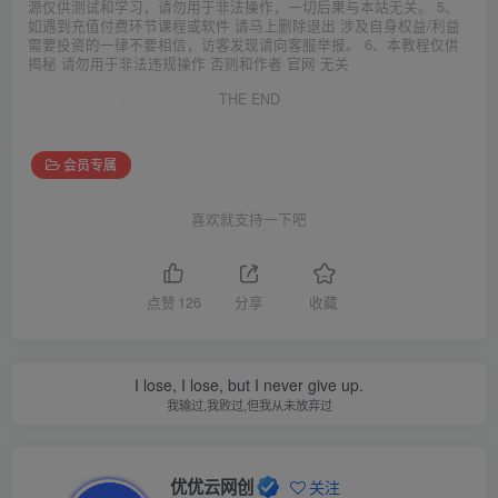
源仅供测试和学习，请勿用于非法操作，一切后果与本站无关。 5、
如遇到充值付费环节课程或软件 请马上删除退出 涉及自身权益/利益
需要投资的一律不要相信，访客发现请向客服举报。 6、本教程仅供
揭秘 请勿用于非法违规操作 否则和作者 官网 无关
THE END
会员专属
喜欢就支持一下吧
点赞
126
分享
收藏
I lose, I lose, but I never give up.
我输过,我败过,但我从未放弃过
优优云网创
关注