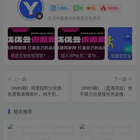
1.2W+
0
186W+
63
生活中最美好的事都是免费的
你还在到处找项目？还在当韭菜？我靠网创资源站一个月收入5万+，曾经我也是个失败者。
加入VIP会员，享70%的推广提成，免费学习多种网上创业课程，菜鸟秒变大神！
上一篇
下一篇
（9983期）用里程积分兑换
（9985期）（蓝海项目）快
机票售卖赚差价，纯手机操
手磁力巨星接任务自撸，野
作，小白兼职月入10万+
路子，小白无脑操作日入
2000+
相关推荐