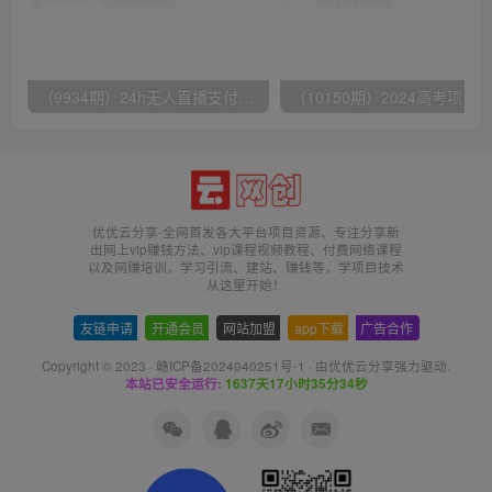
（9934期）24h无人直播支付宝项目，最新带货玩法，纯躺赚实测日入500+
优优云分享-全网首发各大平台项目资源、专注分享新
出网上vip赚钱方法、vip课程视频教程、付费网络课程
以及网赚培训，学习引流、建站、赚钱等，学项目技术
从这里开始！
友链申请
-
开通会员
-
网站加盟
-
app下载
-
广告合作
Copyright © 2023 ·
赣ICP备2024040251号-1
· 由
优优云分享
强力驱动.
本站已安全运行:
1637天17小时35分34秒