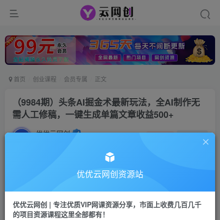
首页
创业课程
会员专属
正文
（9984期）头条AI掘金术最新玩法，全AI制作无
需人工修稿，一键生成单篇文章收益500+
优优云网创
私信
关注
2年前更新
1602
126
付费阅读
优优云网创资源站
（9984期）头条AI掘金术最新玩法，全AI制作无需人工修稿，一键生成单篇文章收益500+
此内容为付费阅读，请付费后查看
优优云网创 | 专注优质VIP网课资源分享，市面上收费几百几千
会员专属资源
的项目资源课程这里全部都有！