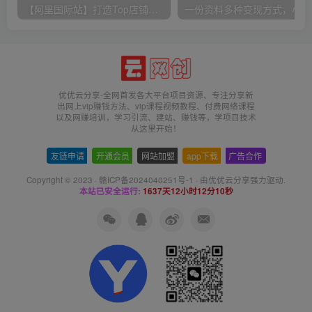
【阿里国际站】打造Top店铺&获得优质询盘客户，​95%的国际站讲师不会说的运营技巧
一份
优优云分享-全网首发各大平台项目资源、专注分享新
出网上vip赚钱方法、vip课程视频教程、付费网络课程
以及网赚培训，学习引流、建站、赚钱等，学项目技术
从这里开始！
友链申请
-
开通会员
-
网站加盟
-
app下载
-
广告合作
Copyright © 2023 ·
赣ICP备2024040251号-1
· 由
优优云分享
强力驱动.
本站已安全运行:
1637天12小时12分11秒