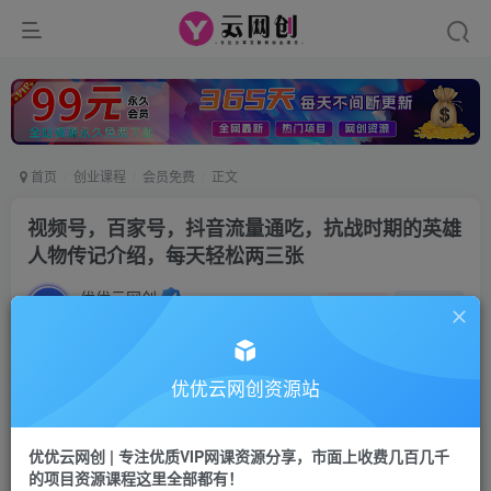
首页
创业课程
会员免费
正文
视频号，百家号，抖音流量通吃，抗战时期的英雄
人物传记介绍，每天轻松两三张
优优云网创
私信
关注
2年前发布
1732
185
付费阅读
优优云网创资源站
视频号，百家号，抖音流量通吃，抗战时期的英雄人物传记介绍，每天轻松两三张
此内容为付费阅读，请付费后查看
优优云网创 | 专注优质VIP网课资源分享，市面上收费几百几千
9.9
的项目资源课程这里全部都有！