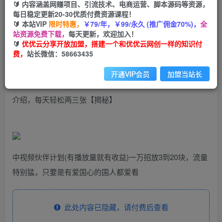
99
云币
云币
🔰 内容涵盖网赚项目、引流技术、电商运营、脚本源码等资源，
每日稳定更新20-30优质付费资源课程！
免费
会员
🔰 本站VIP
限时特惠，
￥79/年，￥99/永久 (推广佣金70%)，
全
站资源免费下载，
每天更新，欢迎加入！
立即购买
🔰
优优云分享开放加盟，搭建一个和优优云网创一样的知识付
费，
站长微信：58663435
您当前未登录！建议登陆后购买，可保存购买订单
开通VIP会员
加盟当站长
视频号，百家号，抖音流量通吃，抗战时期的英雄人物传记
介绍，每天轻松两三张【揭秘】
中视频伙伴计划(有播放量就有收益)一万招放3到20块，流量
特别猛，只要是有爱国心的国人都爱看
此处内容已隐藏，请付费后查看