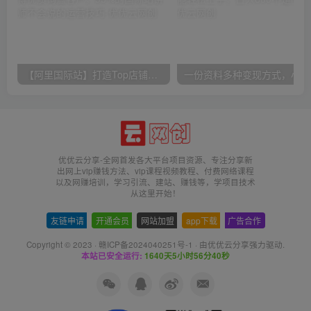
【阿里国际站】打造Top店铺&获得优质询盘客户，​95%的国际站讲师不会说的运营技巧
一份
优优云分享-全网首发各大平台项目资源、专注分享新
出网上vip赚钱方法、vip课程视频教程、付费网络课程
以及网赚培训，学习引流、建站、赚钱等，学项目技术
从这里开始！
友链申请
-
开通会员
-
网站加盟
-
app下载
-
广告合作
Copyright © 2023 ·
赣ICP备2024040251号-1
· 由
优优云分享
强力驱动.
本站已安全运行:
1640天5小时56分41秒