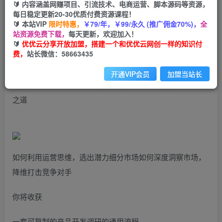
99
云币
云币
🔰 内容涵盖网赚项目、引流技术、电商运营、脚本源码等资源，
每日稳定更新20-30优质付费资源课程！
免费
会员
🔰 本站VIP
限时特惠，
￥79/年，￥99/永久 (推广佣金70%)，
全
站资源免费下载，
每天更新，欢迎加入！
立即购买
🔰
优优云分享开放加盟，搭建一个和优优云网创一样的知识付
费，
站长微信：58663435
您当前未登录！建议登陆后购买，可保存购买订单
开通VIP会员
加盟当站长
亚马逊亿级大卖-精品选品内训专场，亿级卖家分享选品成功
之道
如何利用运营思维，选出潜力细分市场如何深度洞察市场，
降维打击竞争对手
你将收获
一套可复制的产品开发调研的通用流程