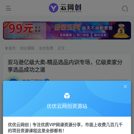
首页
创业课程
会员免费
正文
亚马逊亿级大卖-精品选品内训专场，亿级卖家分
享选品成功之道
优优云网创
私信
关注
2年前发布
1637
71
付费阅读
优优云网创资源站
亚马逊亿级大卖-精品选品内训专场，亿级卖家分享选品成功之道
此内容为付费阅读，请付费后查看
优优云网创 | 专注优质VIP网课资源分享，市面上收费几百几千
9.9
的项目资源课程这里全部都有！