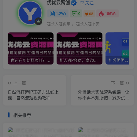
优优云网创
关注
1.2W+
0
186W+
63
越长大越孤单 ，越长大越不安
你还在到处找项目？还在当韭菜？我靠网创资源站一个月收入5万+，曾经我也是个失败者。
加入VIP会员，享70%的推广提成，免费学习多种网上创业课程，菜鸟秒变大神！
上一篇
下一篇
自然流打造IP正确方法线上
外贸话术实战营系统课，让
课，自然流短视频教程
你不再不知所措，减少试错
时间，脱变成外贸拿单达人
相关推荐