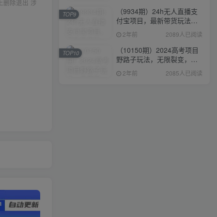
上删除退出 涉
（9934期）24h无人直播支
TOP9
付宝项目，最新带货玩法，
纯躺赚实测日入500+
2年前
2089人已阅读
（10150期）2024高考项目
TOP10
野路子玩法，无限裂变，最
高一天1W＋！
2年前
2085人已阅读