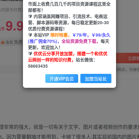
市面上收费几百几千的项目资源课程这里全
部都有！
此内容为付费阅读，请付费后查看
🔰 内容涵盖网赚项目、引流技术、电商运
9.9
营、脚本源码等资源，每日稳定更新20-30
优质付费资源课程！
99
云币
云币
🔰 本站VIP
限时特惠，
￥79/年，￥99/永久
(推广佣金70%)，
全站资源免费下载，
每天
免费
会员
更新，欢迎加入！
🔰
优优云分享开放加盟，搭建一个和优优
立即
云网创一样的知识付费，
站长微信：
58663435
您当前未登录！建议登陆后购买，可保
开通VIP会员
加盟当站长
助理非常的强大，就是一切有关于文字、图片或者视频创作的要求
gpt，因为需要翻墙才能用到，卡掉了很多人;其实目前国内的图片