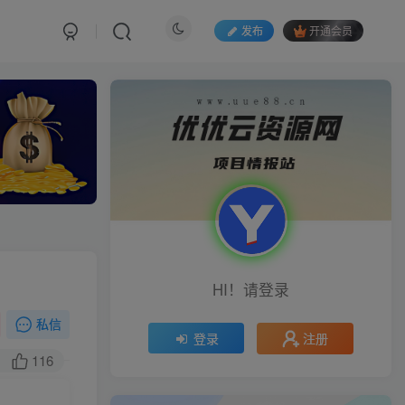
发布
开通会员
HI！请登录
私信
注册
登录
116