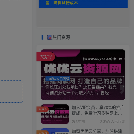
热门资源
TOP1
5.3W+人已阅读
你还在到处找项目？还在当韭菜？我靠
网创资源站一个月收入5万+，曾经...
加入VIP会员，享70%的推广
TOP2
提成，免费学习多种网上创
业课程，菜鸟秒变大神！
3年前
2.3W+人已阅读
加盟优优云分享，加盟搭建
TOP3