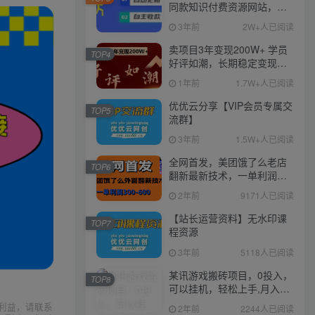
同款知识付费资源网站，实
现长期稳定被动收入~
3年前
2W+人已阅读
卖项目3年变现200W+ 学员
TOP4
好评如潮，长期稳定变现，
可以一直干到老！
1年前
1.7W+人已阅读
优优云分享【VIP会员专属交
TOP5
流群】
3年前
1.5W+人已阅读
全网首发，美团饿了么老店
TOP6
翻新最新技术，一单利润
300-600
2年前
9171人已阅读
【站长运营资料】无水印课
TOP7
程资源
3年前
5118人已阅读
某讯游戏搬砖项目，0投入，
TOP8
可以挂机，轻松上手,月入
3000+上不封顶
利益，请联系
2年前
2244人已阅读