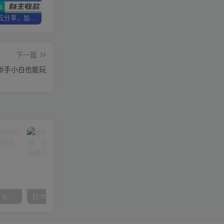
加盟优优云分享，加盟搭建同款知识付费资源网站，实现长期稳定被动收入~
卖项目3年变现200W+ 学员好评如潮，长期稳定变现，可以一直干到老！
优优云分享【VIP会员专属交流群】
下一篇
新手小白也能玩
在小红书引流私域卖壁纸每张29元单日最高卖出200张(0-1搭建教程)
数字人操作员，数字人直播搭建、多路开播、选品技巧，0-1开播流程