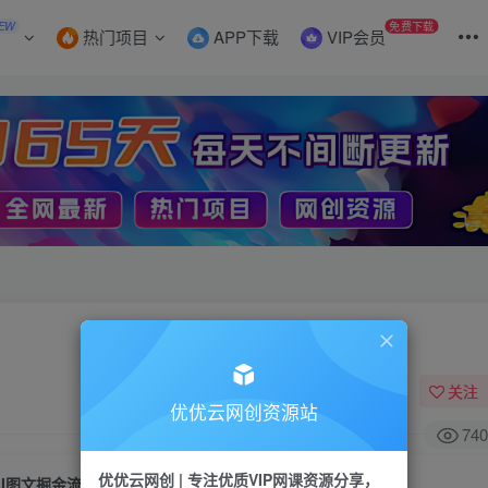
EW
免费下载
热门项目
APP下载
VIP会员
关注
优优云网创资源站
740
优优云网创 | 专注优质VIP网课资源分享，
AI图文掘金流量分成项目，持续收益操作