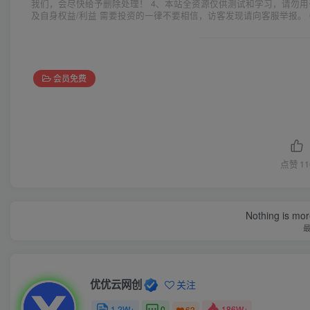
我们，会尽快给予删除处理！ 4、本站全资源仅供测试和学习，请勿用
及自身权益/利益 需要投资的一律不要相信，访客发现请向客服举报。 
会员免费
点赞
11
Nothing is more
优优云网创
关注
1.2W+
0
186W+
63