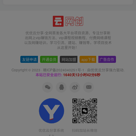
优优云分享-全网首发各大平台项目资源、专注分享新
出网上vip赚钱方法、vip课程视频教程、付费网络课程
以及网赚培训，学习引流、建站、赚钱等，学项目技术
从这里开始！
友链申请
-
开通会员
-
网站加盟
-
app下载
-
广告合作
Copyright © 2023 ·
赣ICP备2024040251号-1
· 由
优优云分享
强力驱动.
本站已安全运行:
1640天12小时42分8秒
扫码加站长微信
优优云分享系统
5.0