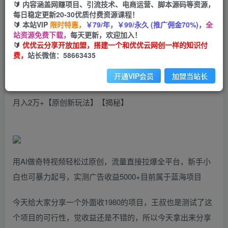
99
云币
云币
🔰 内容涵盖网赚项目、引流技术、电商运营、脚本源码等资源，
每日稳定更新20-30优质付费资源课程！
免费
会员
🔰 本站VIP
限时特惠，
￥79/年，￥99/永久 (推广佣金70%)，
全
站资源免费下载，
每天更新，欢迎加入！
立即购买
🔰
优优云分享开放加盟，搭建一个和优优云网创一样的知识付
费，
站长微信：58663435
您当前未登录！建议登陆后购买，可保存购买订单
开通VIP会员
加盟当站长
最新黑科技美女跳舞转兵马俑暴力玩法，无脑搬运 听话照做
月入2万+【原创新玩法】【揭秘】
用AI做奇特视频轻松过原创，流量直接拉爆全平台，新手小
白也可暴力起号，实测广告收益5000+目前属于蓝海项目
今天给大家分享一个外面收1980的项目，王叔也是测试了这
个项目的可行性，觉收益还是不错的，所以今天拿出来分享