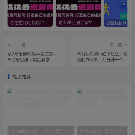
你还在到处找项目？还在当韭菜？我靠网创资源站一个月收入5万+，曾经我也是个失败者。
加入VIP会员，享70%的推广提成，免费学习多种网上创业课程，菜鸟秒变大神！
上一篇
下一篇
从0基础到AI高手(第二期)，
不为认知的小红书玩法，视
AI底层思维 x 实战教学
频制作简单，几分钟一个原
创动画视频，日入400+
相关推荐
【阿里国际站】打造Top店铺&获得优质询盘客户，​95%的国际站讲师不会说的运营技巧
一份