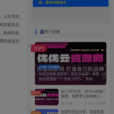
，公众号的
术的普及也
热门资源
。具体的收
来的收益也
TOP1
5.3W+人已阅读
你还在到处找项目？还在当韭菜？我靠
网创资源站一个月收入5万+，曾经...
加入VIP会员，享70%的推广
TOP2
提成，免费学习多种网上创
业课程，菜鸟秒变大神！
3年前
2.3W+人已阅读
加盟优优云分享，加盟搭建
TOP3