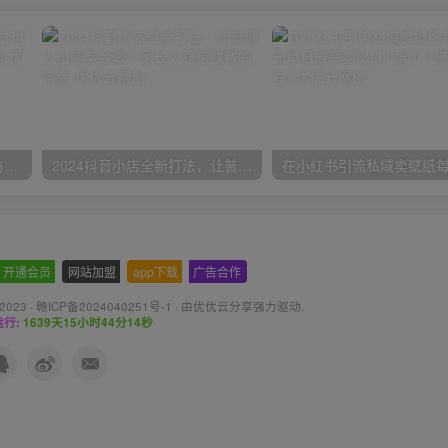
一份资料多种变现方式，小白也能轻松上手，日入800不是问题
2024抖音小店全新打法，让普通人也能学会做一家长久稳定赚钱的抖店
开通会员
-
网站加盟
-
app下载
-
广告合作
 2023 ·
赣ICP备2024040251号-1
· 由
优优云分享
强力驱动.
行:
1639天15小时44分16秒