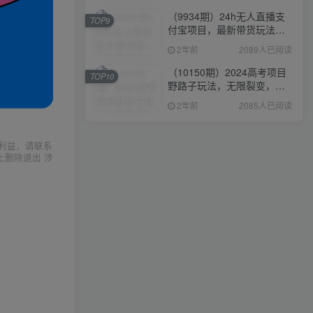
（9934期）24h无人直播支
TOP9
付宝项目，最新带货玩法，
纯躺赚实测日入500+
2年前
2089人已阅读
（10150期）2024高考项目
TOP10
野路子玩法，无限裂变，最
高一天1W＋！
2年前
2085人已阅读
利益，请联系
上删除退出 涉