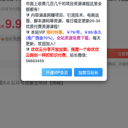
市面上收费几百几千的项目资源课程这里全
部都有！
此内容为付费阅读，请付费后查看
🔰 内容涵盖网赚项目、引流技术、电商运
9.9
营、脚本源码等资源，每日稳定更新20-30
优质付费资源课程！
99
云币
云币
🔰 本站VIP
限时特惠，
￥79/年，￥99/永久
(推广佣金70%)，
全站资源免费下载，
每天
免费
会员
更新，欢迎加入！
🔰
优优云分享开放加盟，搭建一个和优优
立即
云网创一样的知识付费，
站长微信：
58663435
您当前未登录！建议登陆后购买，可保
开通VIP会员
加盟当站长
掘金5.0.公众号流量主项目【揭秘】