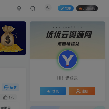
发布
开通会员
HI！请登录
私信
注册
登录
173
量主项目