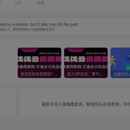
3
分享
收藏
estroy a person, but it also can kill the pain.
够毁灭人，然而受苦的人也能把痛苦消灭
你还在到处找项目？还在当韭菜？我靠网创资源站一个月收入5万+，曾经我也是个失败者。
加入VIP会员，享70%的推广提成，免费学习多种网上创业课程，菜鸟秒变大神！
最新半无人直播撸音浪，解说街头杂技表演，平均每