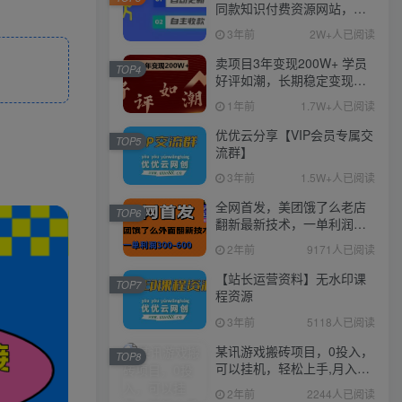
同款知识付费资源网站，实
现长期稳定被动收入~
3年前
2W+人已阅读
卖项目3年变现200W+ 学员
TOP4
好评如潮，长期稳定变现，
可以一直干到老！
1年前
1.7W+人已阅读
优优云分享【VIP会员专属交
TOP5
流群】
3年前
1.5W+人已阅读
全网首发，美团饿了么老店
TOP6
翻新最新技术，一单利润
300-600
2年前
9171人已阅读
【站长运营资料】无水印课
TOP7
程资源
3年前
5118人已阅读
某讯游戏搬砖项目，0投入，
TOP8
可以挂机，轻松上手,月入
3000+上不封顶
2年前
2244人已阅读