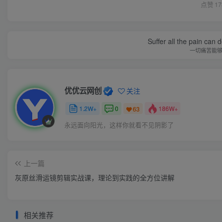
点赞
17
Suffer all the pain can d
一切痛苦能
优优云网创
关注
1.2W+
0
186W+
63
永远面向阳光，这样你就看不见阴影了
上一篇
灰原丝滑运镜剪辑实战课，理论到实践的全方位讲解
相关推荐