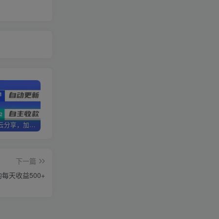
加盟优优云分享，加盟搭建同款知识付费资源网站，实现长期稳定被动收入~
卖项目3年变现200W+ 学员好评如潮，长期稳定变现，可以一直干到老！
优优云分享【VIP会员专属交流群】
下一篇
天收益500+