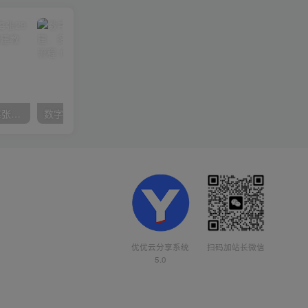
在小红书引流私域卖壁纸每张29元单日最高卖出200张(0-1搭建教程)
数字人操作员，数字人直播搭建、多路开播、选品技巧，0-1开播流程
扫码加站长微信
优优云分享系统
5.0