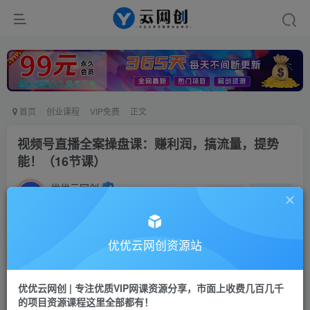
首页
创业课程
VIP免费
正文
视频号直播全案操盘课：赚利润，搞流量，提势
能！（16节课）
优优云网创
私信
关注
2年前发布
350
60
付费阅读
优优云网创资源站
视频号直播全案操盘课：赚利润，搞流量，提势能！（16节课）
此内容为付费阅读，请付费后查看
优优云网创 | 专注优质VIP网课资源分享，市面上收费几百几千
9.9
限时特惠
的项目资源课程这里全部都有！