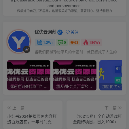
and perseverance.
做最好的自己并不容易，这是很美好的愿望，需要耐心、坚持和毅力
优优云网创
关注
1.2W+
0
186W+
63
当我们懂得珍惜平凡的幸福时，就已经成了人生的赢家
你还在到处找项目？还在当韭菜？我靠网创资源站一个月收入5万+，曾经我也是个失败者。
加入VIP会员，享70%的推广提成，免费学习多种网上创业课程，菜鸟秒变大神！
上一篇
下一篇
小红书2024拍摄原创内容打
（10215期）全自动游戏打
造百万店铺，一年时间靠小
金搬砖项目，日入1000+ 小
红书带货项目年入20w+
白无脑上手