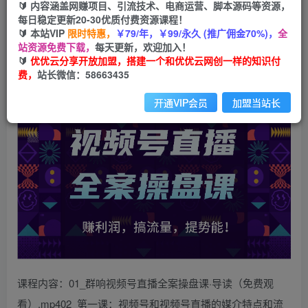
99
云币
云币
🔰 内容涵盖网赚项目、引流技术、电商运营、脚本源码等资源，
每日稳定更新20-30优质付费资源课程！
免费
会员
🔰 本站VIP
限时特惠，
￥79/年，￥99/永久 (推广佣金70%)，
全
站资源免费下载，
每天更新，欢迎加入！
立即购买
🔰
优优云分享开放加盟，搭建一个和优优云网创一样的知识付
费，
站长微信：58663435
您当前未登录！建议登陆后购买，可保存购买订单
开通VIP会员
加盟当站长
课程内容：01_群响视频号直播全案操盘课·导读（免费观
看）.mp402_第一课：视频号和视频号直播的媒介特点和流