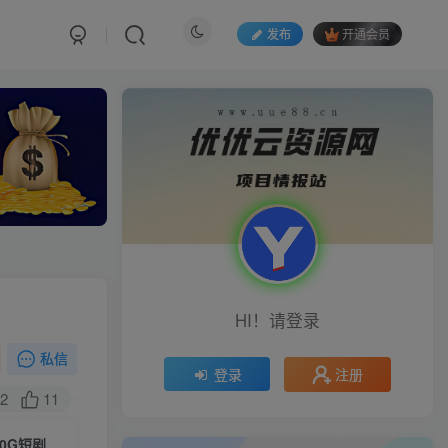
发布
开通会员
HI！请登录
私信
注册
登录
2
11
（10226期）0成本私域卖短剧，月入过万，小白一部手机即可操作（附500G短剧资源）