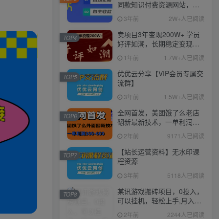
同款知识付费资源网站，实
现长期稳定被动收入~
3年前
2W+人已阅读
卖项目3年变现200W+ 学员
TOP4
好评如潮，长期稳定变现，
可以一直干到老！
1年前
1.7W+人已阅读
优优云分享【VIP会员专属交
TOP5
流群】
3年前
1.5W+人已阅读
全网首发，美团饿了么老店
TOP6
翻新最新技术，一单利润
300-600
2年前
9171人已阅读
【站长运营资料】无水印课
TOP7
程资源
3年前
5118人已阅读
某讯游戏搬砖项目，0投入，
TOP8
可以挂机，轻松上手,月入
3000+上不封顶
2年前
2244人已阅读