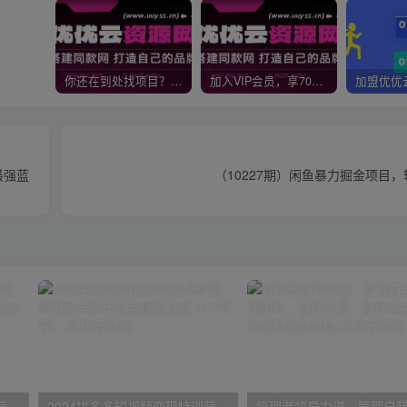
你还在到处找项目？还在当韭菜？我靠网创资源站一个月收入5万+，曾经我也是个失败者。
加入VIP会员，享70%的推广提成，免费学习多种网上创业课程，菜鸟秒变大神！
最强蓝
（10227期）闲鱼暴力掘金项目，轻
2024年盘点视频号中视频运营，盘点视频号创作分成计划，快速过原创日入300+
2024拼多多短视频变现特训营，知识的丰厚比起金钱更可靠（11节课）