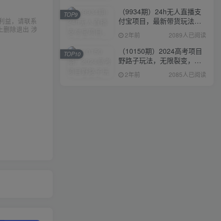
（9934期）24h无人直播支
TOP9
付宝项目，最新带货玩法，
利益，请联系
上删除退出 涉
纯躺赚实测日入500+
2年前
2089人已阅读
（10150期）2024高考项目
TOP10
野路子玩法，无限裂变，最
高一天1W＋！
2年前
2085人已阅读