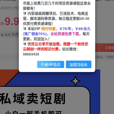
市面上收费几百几千的项目资源课程这里全
部都有！
此内容为付费阅读，请付费后查看
🔰 内容涵盖网赚项目、引流技术、电商运
9.9
营、脚本源码等资源，每日稳定更新20-30
限时特惠
优质付费资源课程！
99
云币
云币
🔰 本站VIP
限时特惠，
￥79/年，￥99/永久
(推广佣金70%)，
全站资源免费下载，
每天
免费
会员
更新，欢迎加入！
🔰
优优云分享开放加盟，搭建一个和优优
立即
云网创一样的知识付费，
站长微信：
58663435
您当前未登录！建议登陆后购买，可保
开通VIP会员
加盟当站长