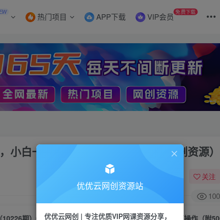
EW
免费下载
热门项目
APP下载
VIP会员
万，小白一部手机即可操作（附500G短剧资源）
关注
优优云网创资源站
100
优优云网创 | 专注优质VIP网课资源分享，