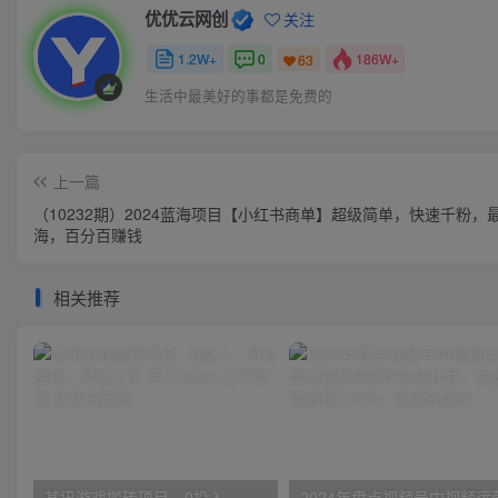
优优云网创
关注
1.2W+
0
186W+
63
生活中最美好的事都是免费的
上一篇
（10232期）2024蓝海项目【小红书商单】超级简单，快速千粉，
海，百分百赚钱
相关推荐
某讯游戏搬砖项目，0投入，可以挂机，轻松上手,月入3000+上不封顶