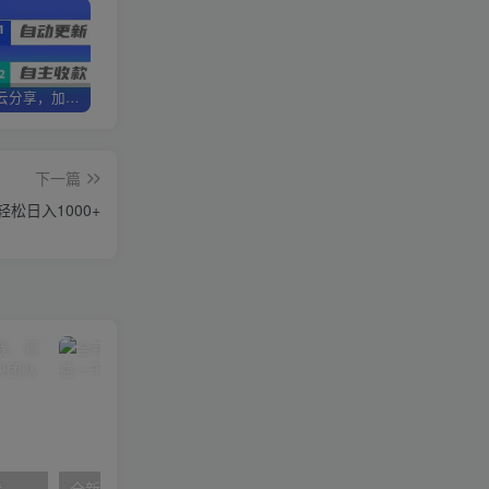
加盟优优云分享，加盟搭建同款知识付费资源网站，实现长期稳定被动收入~
卖项目3年变现200W+ 学员好评如潮，长期稳定变现，可以一直干到老！
优优云分享【VIP会员专属交流群】
下一篇
松日入1000+
管理者领导力课，管理自我，管理团队，管理业绩，教你解决团队沟通和激励难题
全新火蚁卡打金项火爆发车日收益一千+