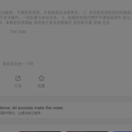
空间服务，不拥有所有权，不承担相关法律责任。 3、本内容若侵犯到你的版权
于非法操作，一切后果与本站无关。 5、如遇到充值付费环节课程或软件 请马
6、本教程仅供揭秘 请勿用于非法违规操作 否则和作者 官网 无关
THE END
喜欢就支持一下吧
1
分享
收藏
ilence, let success make the noise.
沉默中努力，让成功自己发声