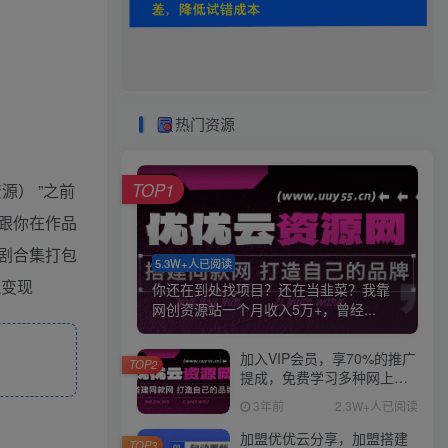
热门资源
TOP1
源） ”之前
跟你在作品
剧合集打包
5.3W+人已阅读
流变现
你还在到处找项目？还在当韭菜？我靠
网创资源站一个月收入5万+，曾经...
加入VIP会员，享70%的推广
TOP2
提成，免费学习多种网上创
业课程，菜鸟秒变大神！
3年前
2.3W+人已阅读
加盟优优云分享，加盟搭建
TOP3