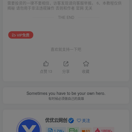
需要投资的一律不要相信，访客发现请向客服举报。 6、本教程仅供
揭秘 请勿用于非法违规操作 否则和作者 官网 无关
THE END
VIP免费
喜欢就支持一下吧
点赞
13
分享
收藏
Sometimes you have to be your own hero.
有时候必须做自己的英雄
优优云网创
关注
1.2W+
0
186W+
63