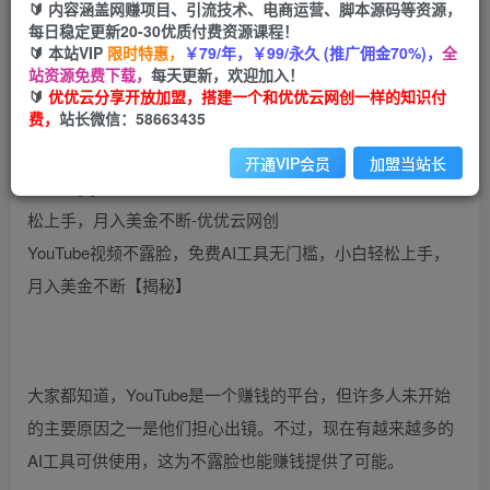
99
云币
云币
🔰 内容涵盖网赚项目、引流技术、电商运营、脚本源码等资源，
每日稳定更新20-30优质付费资源课程！
免费
会员
🔰 本站VIP
限时特惠，
￥79/年，￥99/永久 (推广佣金70%)，
全
站资源免费下载，
每天更新，欢迎加入！
立即购买
🔰
优优云分享开放加盟，搭建一个和优优云网创一样的知识付
费，
站长微信：58663435
您当前未登录！建议登陆后购买，可保存购买订单
开通VIP会员
加盟当站长
YouTube视频不露脸，免费AI工具无门槛，小白轻松上手，
月入美金不断【揭秘】
大家都知道，YouTube是一个赚钱的平台，但许多人未开始
的主要原因之一是他们担心出镜。不过，现在有越来越多的
AI工具可供使用，这为不露脸也能赚钱提供了可能。