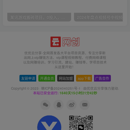
某讯游戏搬砖项目，0投入，可以挂机，轻松上手,月入3000+上不封顶
优优云分享-全网首发各大平台项目资源、专注分享新
出网上vip赚钱方法、vip课程视频教程、付费网络课程
以及网赚培训，学习引流、建站、赚钱等，学项目技术
从这里开始！
友链申请
-
开通会员
-
网站加盟
-
app下载
-
广告合作
Copyright © 2023 ·
赣ICP备2024040251号-1
· 由
优优云分享
强力驱动.
本站已安全运行:
1640天15小时21分42秒