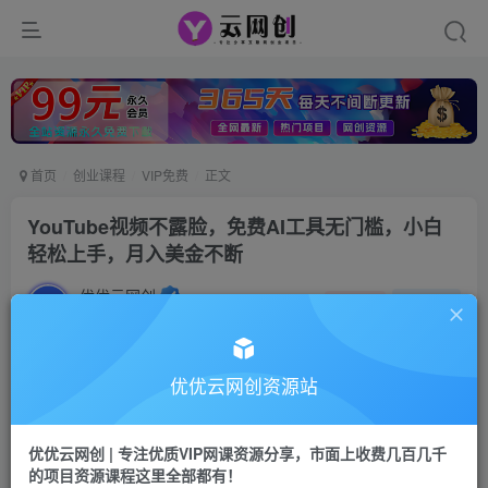
首页
创业课程
VIP免费
正文
YouTube视频不露脸，免费AI工具无门槛，小白
轻松上手，月入美金不断
优优云网创
私信
关注
2年前更新
13
13
付费资源
优优云网创资源站
YouTube视频不露脸，免费AI工具无门槛，小白轻松上手，月入美金不断
此内容为付费资源，请付费后查看
优优云网创 | 专注优质VIP网课资源分享，市面上收费几百几千
9.9
限时特惠
的项目资源课程这里全部都有！