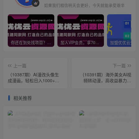
如果我们相信明天会更好，今天就能承受艰辛
你还在到处找项目？还在当韭菜？我靠网创资源站一个月收入5万+，曾经我也是个失败者。
加入VIP会员，享70%的推广提成，免费学习多种网上创业课程，菜鸟秒变大神！
上一篇
下一篇
（10387期）AI漫改头像生
（10391期）海外美女AI视
成漫画，轻松日入1000+，
频转动漫，高收益暴力搬
操作简单好上手，互联网新
运，听话照做，轻松月入
项目新风口
10000+
相关推荐