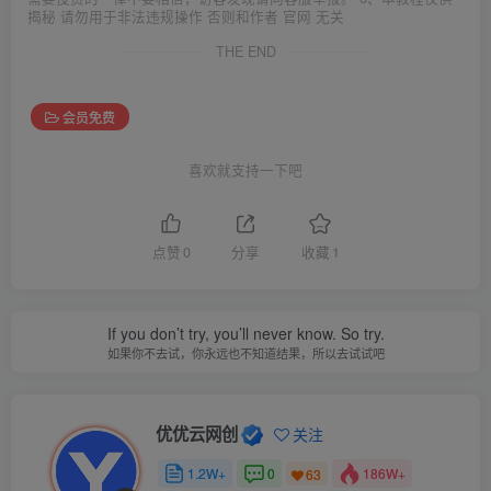
揭秘 请勿用于非法违规操作 否则和作者 官网 无关
THE END
会员免费
喜欢就支持一下吧
点赞
0
分享
收藏
1
If you don’t try, you’ll never know. So try.
如果你不去试，你永远也不知道结果，所以去试试吧
优优云网创
关注
1.2W+
0
186W+
63