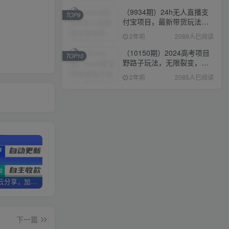
（9934期）24h无人直播支
TOP9
付宝项目，最新带货玩法，
纯躺赚实测日入500+
2年前
2089人已阅读
（10150期）2024高考项目
TOP10
野路子玩法，无限裂变，最
高一天1W＋！
2年前
2085人已阅读
加盟优优云分享，加盟搭建同款知识付费资源网站，实现长期稳定被动收入~
卖项目3年变现200W+ 学员好评如潮，长期稳定变现，可以一直干到老！
优优云分享【VIP会员专属交流群】
下一篇