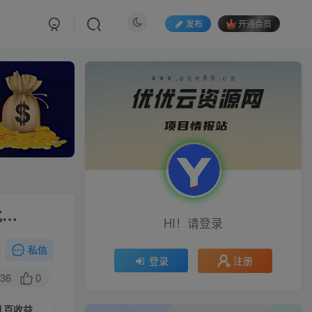
发布
开通会员
批…
HI！请登录
私信
注册
登录
36
0
（10397期）利用AI工具，每天10分钟，享受今日头条单账号的稳定每天几百收益，可批…