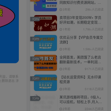
同款知识付费资源网站，实
现长期稳定被动收入~
3年前
2W+人已阅读
卖项目3年变现200W+ 学员
TOP4
好评如潮，长期稳定变现，
可以一直干到老！
1年前
1.7W+人已阅读
优优云分享【VIP会员专属交
TOP5
流群】
3年前
1.5W+人已阅读
全网首发，美团饿了么老店
TOP6
翻新最新技术，一单利润
300-600
2年前
9171人已阅读
利益，请联系
【站长运营资料】无水印课
TOP7
上删除退出 涉
程资源
3年前
5118人已阅读
某讯游戏搬砖项目，0投入，
TOP8
可以挂机，轻松上手,月入
3000+上不封顶
2年前
2244人已阅读