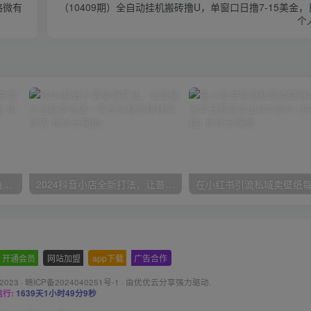
略微有
（10409期）全自动挂机搬砖撸U，单窗口日撸7-15美金，日
个
一份资料多种变现方式，小白也能轻松上手，日入800不是问题
2024抖音小店全新打法，让普通人也能学会做一家长久稳定赚钱的抖店
开通会员
-
网站加盟
-
app下载
-
广告合作
 2023 ·
赣ICP备2024040251号-1
· 由
优优云分享
强力驱动.
行:
1639天1小时49分10秒