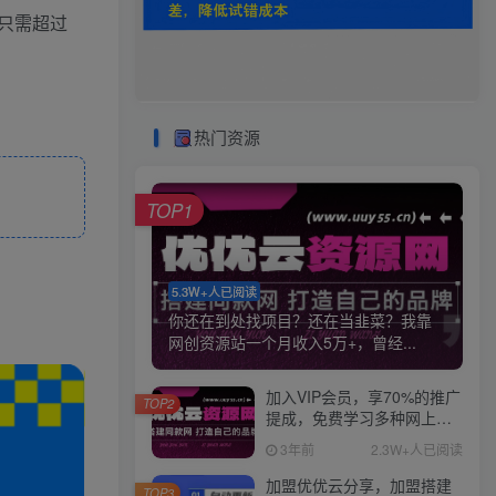
只需超过
热门资源
TOP1
5.3W+人已阅读
你还在到处找项目？还在当韭菜？我靠
网创资源站一个月收入5万+，曾经...
加入VIP会员，享70%的推广
TOP2
提成，免费学习多种网上创
业课程，菜鸟秒变大神！
3年前
2.3W+人已阅读
加盟优优云分享，加盟搭建
TOP3