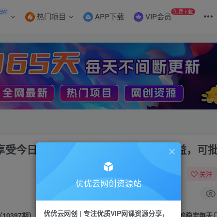
EW
免费下载
热门项目
APP下载
VIP会员
钟，享受今日头条单账号的稳定每天几百收益，可
关注
优优云网创资源站
优优云网创 | 专注优质VIP网课资源分享，