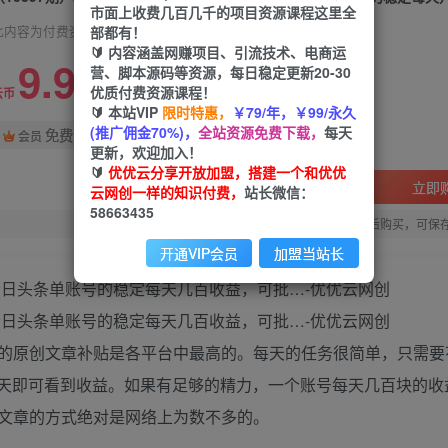
市面上收费几百几千的项目资源课程这里全
部都有！
此内容为付费资源，请付费后查看
🔰 内容涵盖网赚项目、引流技术、电商运
9.9
营、脚本源码等资源，每日稳定更新20-30
限时特惠
优质付费资源课程！
99
云币
云币
🔰 本站VIP
限时特惠，
￥79/年，￥99/永久
(推广佣金70%)，
全站资源免费下载，
每天
免费
会员
更新，欢迎加入！
🔰
优优云分享开放加盟，搭建一个和优优
立即
云网创一样的知识付费，
站长微信：
58663435
您当前未登录！建议登陆后购买，可保
开通VIP会员
加盟当站长
的原创文章补贴是各平台中最高的。每天的任务很简单，只需要花
二天即可看到收益。如果有足够的精力，一个账号每天几百块的收
文章的方式绝对是网络上为数不多的。