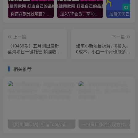
你还在到处找项目？还在当韭菜？我靠网创资源站一个月收入5万+，曾经我也是个失败者。
加入VIP会员，享70%的推广提成，免费学习多种网上创业课程，菜鸟秒变大神！
上一篇
下一篇
（10469期）五月刚出最新
蜡笔小新项目拆解，0投入，
蓝海项目一键托管 躺赚收益
0成本，小白一个月也能多赚
分成 日产无上限
3000+
相关推荐
【阿里国际站】打造Top店铺&获得优质询盘客户，​95%的国际站讲师不会说的运营技巧
一份