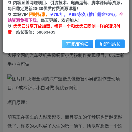
99
云币
云币
🔰 内容涵盖网赚项目、引流技术、电商运营、脚本源码等资源，
每日稳定更新20-30优质付费资源课程！
免费
会员
🔰 本站VIP
限时特惠，
￥79/年，￥99/永久 (推广佣金70%)，
全
站资源免费下载，
每天更新，欢迎加入！
立即购买
🔰
优优云分享开放加盟，搭建一个和优优云网创一样的知识付
费，
站长微信：58663435
您当前未登录！建议登陆后购买，可保存购买订单
开通VIP会员
加盟当站长
火爆全网的汽车壁纸头像橱窗小男孩制作变现项目，0成本新
手小白可做
项目原理：
随着现在买车的人越来越多，而且买车的年龄层也是越来越
低了，许多的人呢买了人生的第一辆车，所以就想做一个这