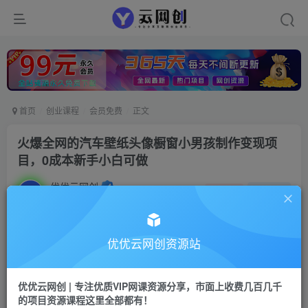
首页
创业课程
会员免费
正文
火爆全网的汽车壁纸头像橱窗小男孩制作变现项
目，0成本新手小白可做
优优云网创
私信
关注
2年前发布
28
0
付费资源
优优云网创资源站
火爆全网的汽车壁纸头像橱窗小男孩制作变现项目，0成本新手小白可做
此内容为付费资源，请付费后查看
优优云网创 | 专注优质VIP网课资源分享，市面上收费几百几千
9.9
限时特惠
的项目资源课程这里全部都有！