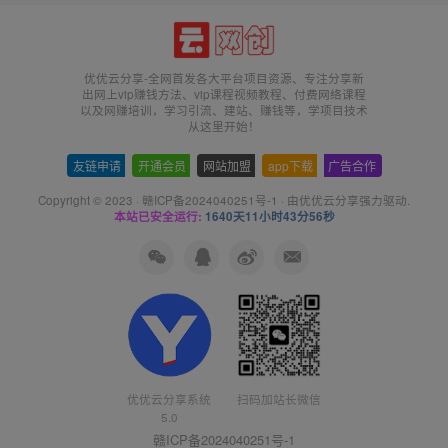
优优云分享-全网首发各大平台项目资源、专注分享新
出网上vip赚钱方法、vip课程视频教程、付费网络课程
以及网赚培训，学习引流、建站、赚钱等，学项目技术
从这里开始！
友链申请
-
开通会员
-
网站加盟
-
app下载
-
广告合作
Copyright © 2023 ·
赣ICP备2024040251号-1
· 由
优优云分享
强力驱动.
本站已安全运行:
1640天11小时43分56秒
扫码加站长微信
优优云分享系统
5.0
赣ICP备2024040251号-1