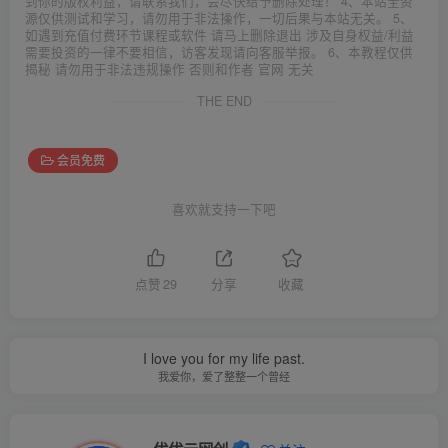
到你的版权利益，请联系我们，会尽快给予删除处理！ 4、本站全资
源仅供测试和学习，请勿用于非法操作，一切后果与本站无关。 5、
如遇到充值付费环节课程或软件 请马上删除退出 涉及自身权益/利益
需要投资的一律不要相信，访客发现请向客服举报。 6、本教程仅供
揭秘 请勿用于非法违规操作 否则和作者 官网 无关
THE END
会员免费
喜欢就支持一下吧
点赞
29
分享
收藏
I love you for my life past.
我爱你，爱了整整一个曾经