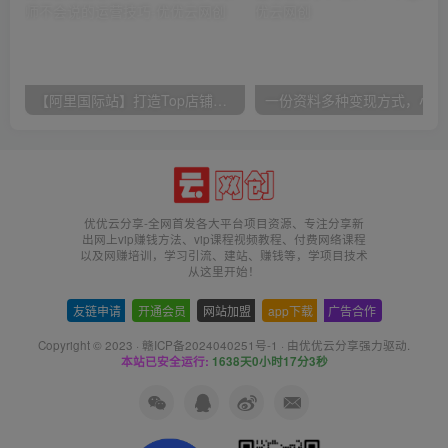
【阿里国际站】打造Top店铺&获得优质询盘客户，​95%的国际站讲师不会说的运营技巧
一份
优优云分享-全网首发各大平台项目资源、专注分享新
出网上vip赚钱方法、vip课程视频教程、付费网络课程
以及网赚培训，学习引流、建站、赚钱等，学项目技术
从这里开始！
友链申请
-
开通会员
-
网站加盟
-
app下载
-
广告合作
Copyright © 2023 ·
赣ICP备2024040251号-1
· 由
优优云分享
强力驱动.
本站已安全运行:
1638天0小时17分3秒