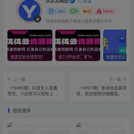
优优云网创
关注
1.2W+
0
186W+
63
感谢你将我推下悬崖让我看清整片天空
你还在到处找项目？还在当韭菜？我靠网创资源站一个月收入5万+，曾经我也是个失败者。
加入VIP会员，享70%的推广提成，免费学习多种网上创业课程，菜鸟秒变大神！
上一篇
下一篇
（10480期）抖音无人直播
（10507期）新闻信息差项
带货，小白就可以轻松上
目，原创视频详细教程，新
手，真正实现月入过万的项
手也可月入10W+
目
相关推荐