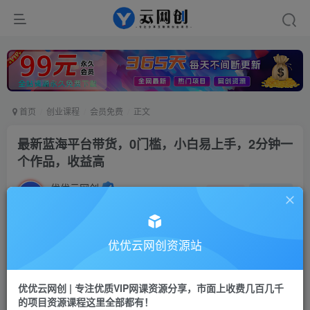
首页
创业课程
会员免费
正文
最新蓝海平台带货，0门槛，小白易上手，2分钟一
个作品，收益高
优优云网创
私信
关注
2年前更新
47
29
付费资源
优优云网创资源站
最新蓝海平台带货，0门槛，小白易上手，2分钟一个作品，收益高
此内容为付费资源，请付费后查看
优优云网创 | 专注优质VIP网课资源分享，市面上收费几百几千
会员专属资源
的项目资源课程这里全部都有！