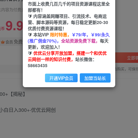
市面上收费几百几千的项目资源课程这里全
部都有！
此内容为付费资源，请付费后查看
🔰 内容涵盖网赚项目、引流技术、电商运
9.9
营、脚本源码等资源，每日稳定更新20-30
限时特惠
优质付费资源课程！
99
云币
云币
🔰 本站VIP
限时特惠，
￥79/年，￥99/永久
(推广佣金70%)，
全站资源免费下载，
每天
免费
会员
更新，欢迎加入！
🔰
优优云分享开放加盟，搭建一个和优优
立即
云网创一样的知识付费，
站长微信：
58663435
您当前未登录！建议登陆后购买，可保
开通VIP会员
加盟当站长
00+【揭秘】