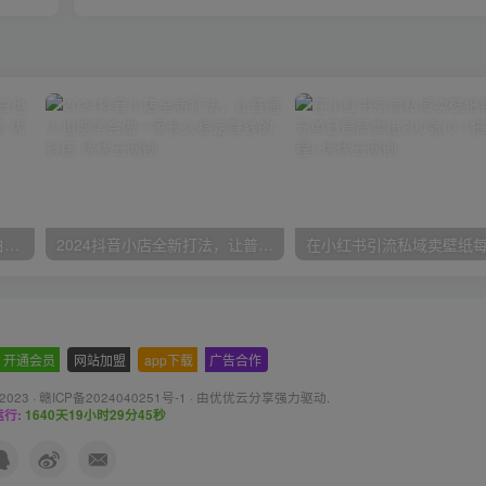
一份资料多种变现方式，小白也能轻松上手，日入800不是问题
2024抖音小店全新打法，让普通人也能学会做一家长久稳定赚钱的抖店
开通会员
-
网站加盟
-
app下载
-
广告合作
 2023 ·
赣ICP备2024040251号-1
· 由
优优云分享
强力驱动.
行:
1640天19小时29分46秒