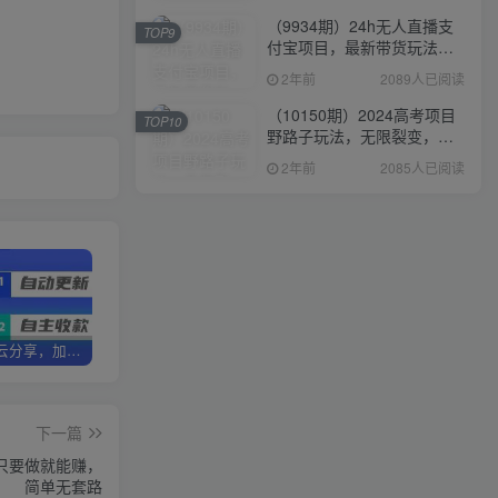
（9934期）24h无人直播支
TOP9
付宝项目，最新带货玩法，
纯躺赚实测日入500+
2年前
2089人已阅读
（10150期）2024高考项目
TOP10
野路子玩法，无限裂变，最
高一天1W＋！
2年前
2085人已阅读
加盟优优云分享，加盟搭建同款知识付费资源网站，实现长期稳定被动收入~
卖项目3年变现200W+ 学员好评如潮，长期稳定变现，可以一直干到老！
优优云分享【VIP会员专属交流群】
下一篇
，只要做就能赚，
简单无套路