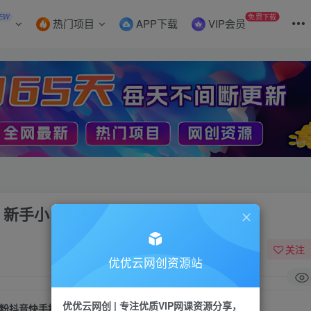
EW
免费下载
热门项目
APP下载
VIP会员
新手小白日入300+
关注
优优云网创资源站
优优云网创 | 专注优质VIP网课资源分享，
0粉抖音快手挂载小程序，超级变脸玩法，新手小白日入300+