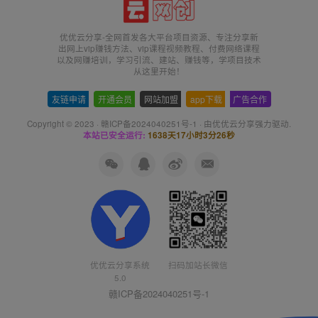
优优云分享-全网首发各大平台项目资源、专注分享新
出网上vip赚钱方法、vip课程视频教程、付费网络课程
以及网赚培训，学习引流、建站、赚钱等，学项目技术
从这里开始！
友链申请
-
开通会员
-
网站加盟
-
app下载
-
广告合作
Copyright © 2023 ·
赣ICP备2024040251号-1
· 由
优优云分享
强力驱动.
本站已安全运行:
1638天17小时3分27秒
扫码加站长微信
优优云分享系统
5.0
赣ICP备2024040251号-1