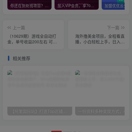
你还在到处找项目？还在当韭菜？我靠网创资源站一个月收入5万+，曾经我也是个失败者。
加入VIP会员，享70%的推广提成，免费学习多种网上创业课程，菜鸟秒变大神！
上一篇
下一篇
（10629期）游戏全自动打
海外撸美金项目，全程看直
金，单号收益200左右 可多
播，小白轻松上手，日入一
号操作
两张，可多账号操作
相关推荐
【阿里国际站】打造Top店铺&获得优质询盘客户，​95%的国际站讲师不会说的运营技巧
一份