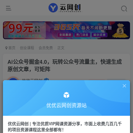
首页
创业课程
会员免费
正文
Ai公众号掘金4.0，玩转公众号流量主，快速生成
原创文章，可矩阵
优优云网创
私信
关注
2年前更新
879
58
付费资源
优优云网创资源站
Ai公众号掘金4.0，玩转公众号流量主，快速生成原创文章，可矩阵
此内容为付费资源，请付费后查看
优优云网创 | 专注优质VIP网课资源分享，市面上收费几百几千
9.9
限时特惠
的项目资源课程这里全部都有！