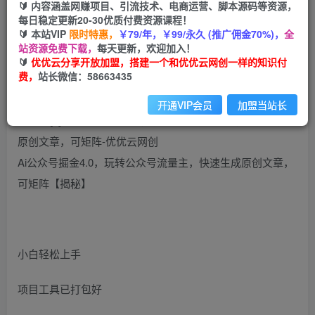
99
云币
云币
🔰 内容涵盖网赚项目、引流技术、电商运营、脚本源码等资源，
每日稳定更新20-30优质付费资源课程！
免费
会员
🔰 本站VIP
限时特惠，
￥79/年，￥99/永久 (推广佣金70%)，
全
站资源免费下载，
每天更新，欢迎加入！
立即购买
🔰
优优云分享开放加盟，搭建一个和优优云网创一样的知识付
费，
站长微信：58663435
您当前未登录！建议登陆后购买，可保存购买订单
开通VIP会员
加盟当站长
Ai公众号掘金4.0，玩转公众号流量主，快速生成原创文章，
可矩阵【揭秘】
小白轻松上手
项目工具已打包好