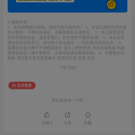
©
版权声明
1、本内容转载于网络，版权归原作者所有！ 2、本站仅提供信息存储
空间服务，不拥有所有权，不承担相关法律责任。 3、本内容若侵犯
到你的版权利益，请联系我们，会尽快给予删除处理！ 4、本站全资
源仅供测试和学习，请勿用于非法操作，一切后果与本站无关。 5、
如遇到充值付费环节课程或软件 请马上删除退出 涉及自身权益/利益
需要投资的一律不要相信，访客发现请向客服举报。 6、本教程仅供
揭秘 请勿用于非法违规操作 否则和作者 官网 无关
THE END
会员免费
喜欢就支持一下吧
点赞
0
分享
收藏