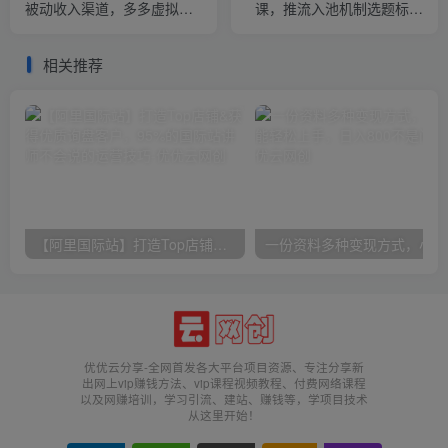
被动收入渠道，多多虚拟类
课，推流入池机制选题标题
目月入 1-3 万
详解，DeepSeek AI批量做
内容，多渠道变现全流程教
相关推荐
学
【阿里国际站】打造Top店铺&获得优质询盘客户，​95%的国际站讲师不会说的运营技巧
一份
优优云分享-全网首发各大平台项目资源、专注分享新
出网上vip赚钱方法、vip课程视频教程、付费网络课程
以及网赚培训，学习引流、建站、赚钱等，学项目技术
从这里开始！