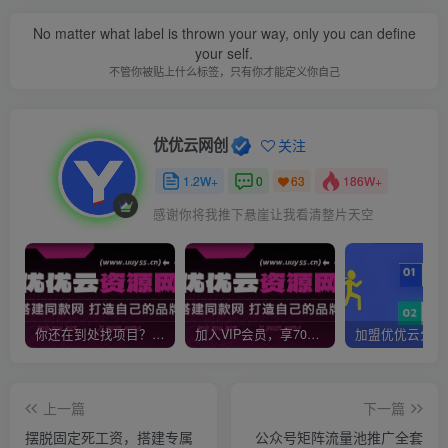
No matter what label is thrown your way, only you can define
your self.
不管你被贴上什么标签，只有你才能定义你自己
优优云网创
关注
1.2W+
0
186W+
63
感谢你将我推下悬崖让我看清整片天空
你还在到处找项目？还在当韭菜？我靠网创资源站一个月收入5万+，曾经我也是个失败者。
加入VIP会员，享70%的推广提成，免费学习多种网上创业课程，菜鸟秒变大神！
上一篇
下一篇
摆脱固定死工资，搭建专属
公众号矩阵流量池推广全套