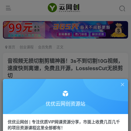
首页
创业课程
会员免费
正文
音视频无损切割剪辑神器！3s不到切割10G视频，
速度快到离谱，免费且开源，LosslessCut无损剪
切
优优云网创
私信
关注
35天前发布
5
0
优优云网创资源站
付费资源
音视频无损切割剪辑神器！3s不到切割10G视频，速度快到离谱，免费且开源，LosslessCut无损剪切
优优云网创 | 专注优质VIP网课资源分享，市面上收费几百几千
此内容为付费资源，请付费后查看
的项目资源课程这里全部都有！