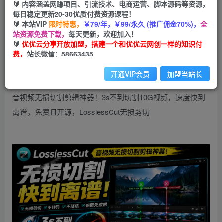
9.9
🔰 内容涵盖网赚项目、引流技术、电商运营、脚本源码等资源，
限时特惠
99
每日稳定更新20-30优质付费资源课程！
云币
云币
🔰 本站VIP
限时特惠，
￥79/年，￥99/永久 (推广佣金70%)，
全
免费
会员
站资源免费下载，
每天更新，欢迎加入！
🔰
优优云分享开放加盟，搭建一个和优优云网创一样的知识付
立即购买
费，
站长微信：58663435
您当前未登录！建议登陆后购买，可保存购买订单
开通VIP会员
加盟当站长
音视频无损切割剪辑神器！3s不到切割10G视频，速度快到
离谱，免费且开源，LosslessCut无损剪切