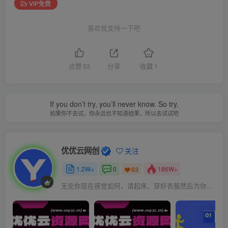
VIP免费
喜欢就支持一下吧
点赞
53
分享
收藏
1
If you don’t try, you’ll never know. So try.
如果你不去试，你永远也不知道结果，所以去试试吧
优优云网创
关注
1.2W+
0
186W+
63
无论你现在感觉如何，请起床、穿好衣服然后为你的梦想而奋斗