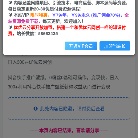
99
云币
云币
🔰 内容涵盖网赚项目、引流技术、电商运营、脚本源码等资源，
每日稳定更新20-30优质付费资源课程！
免费
会员
🔰 本站VIP
限时特惠，
￥79/年，￥99/永久 (推广佣金70%)，
全
站资源免费下载，
每天更新，欢迎加入！
立即购买
🔰
优优云分享开放加盟，搭建一个和优优云网创一样的知识付
费，
站长微信：58663435
您当前未登录！建议登陆后购买，可保存购买订单
开通VIP会员
加盟当站长
抖音快手推广壁纸，0粉丝0基础可操作，变现快，日入
300+利用抖音快手推广壁纸获得收益从而进行变现
此处内容已隐藏，请付费后查看
------本页内容已结束，喜欢请分享------