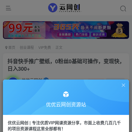
首页
创业课程
VIP免费
正文
抖音快手推广壁纸，0粉丝0基础可操作，变现快，
日入300+
优优云网创
私信
关注
2年前更新
15
53
付费资源
优优云网创资源站
抖音快手推广壁纸，0粉丝0基础可操作，变现快，日入300+
此内容为付费资源，请付费后查看
优优云网创 | 专注优质VIP网课资源分享，市面上收费几百几千
9.9
限时特惠
的项目资源课程这里全部都有！