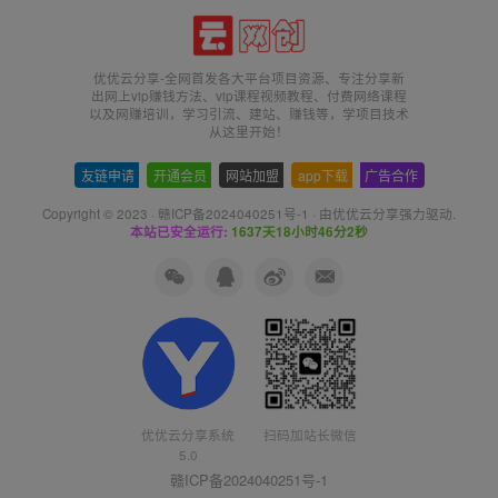
优优云分享-全网首发各大平台项目资源、专注分享新
出网上vip赚钱方法、vip课程视频教程、付费网络课程
以及网赚培训，学习引流、建站、赚钱等，学项目技术
从这里开始！
友链申请
-
开通会员
-
网站加盟
-
app下载
-
广告合作
Copyright © 2023 ·
赣ICP备2024040251号-1
· 由
优优云分享
强力驱动.
本站已安全运行:
1637天18小时46分2秒
扫码加站长微信
优优云分享系统
5.0
赣ICP备2024040251号-1