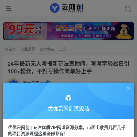
首页
创业课程
会员免费
正文
24年最新无人写播新玩法直播间，写写字轻松日引
100+粉丝，不封号操作简单好上手
优优云网创
私信
关注
2年前更新
19
36
付费资源
优优云网创资源站
24年最新无人写播新玩法直播间，写写字轻松日引100+粉丝，不封号操作简单好上手
此内容为付费资源，请付费后查看
优优云网创 | 专注优质VIP网课资源分享，市面上收费几百几千
9.9
限时特惠
的项目资源课程这里全部都有！