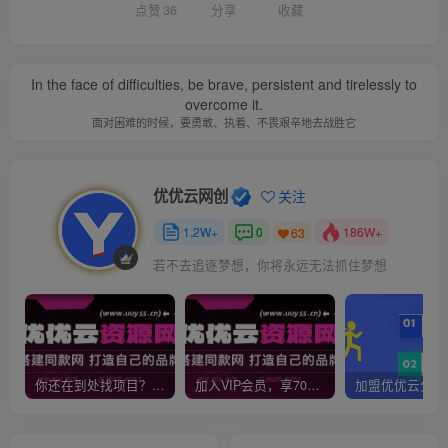
点赞
36
分享
收藏
In the face of difficulties, be brave, persistent and tirelessly to
overcome it.
面对困难的时候，要勇敢、执着、不畏艰辛地去战胜它
优优云网创
关注
1.2W+
0
186W+
63
若不去追逐梦想，你将永远无法抓住梦想
你还在到处找项目？还在当韭菜？我靠网创资源站一个月收入5万+，曾经我也是个失败者。
加入VIP会员，享70%的推广提成，免费学习多种网上创业课程，菜鸟秒变大神！