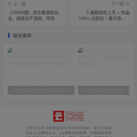
上一篇
下一篇
（10395期）音乐赛道新玩
0 基础轻松上手 + 作品
法，纯原创不违规，所有平
100% 过原创 + 暴力涨粉 +
台均可发布 略微有点门槛，
变现方式多种多样，2024 全
但与…
新“男粉”变现玩法
相关推荐
【阿里国际站】打造Top店铺&获得优质询盘客户，​95%的国际站讲师不会说的运营技巧
一份
优优云分享-全网首发各大平台项目资源、专注分享新
出网上vip赚钱方法、vip课程视频教程、付费网络课程