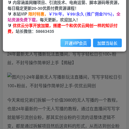
99
云币
云币
🔰 内容涵盖网赚项目、引流技术、电商运营、脚本源码等资源，
每日稳定更新20-30优质付费资源课程！
免费
会员
🔰 本站VIP
限时特惠，
￥79/年，￥99/永久 (推广佣金70%)，
全
站资源免费下载，
每天更新，欢迎加入！
立即购买
🔰
优优云分享开放加盟，搭建一个和优优云网创一样的知识付
费，
站长微信：58663435
您当前未登录！建议登陆后购买，可保存购买订单
开通VIP会员
加盟当站长
24年最新无人写播新玩法直播间，写写字轻松日引100+粉
丝，不封号操作简单好上手【揭秘】
今天来给兄弟们拆解一个价值3980的无人写播的一个教程，
也是24年最新的一个无人写播的教程，通过在直播间写写字
就能够引流创业粉，那其实创业粉的引流的话整体逻辑不
变，都是通过拆解项目然后送资料的形式，从而达到创业粉