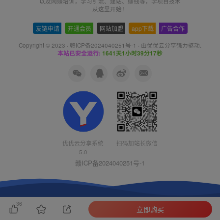
以及网赚培训，学习引流、建站、赚钱等，学项目技术
从这里开始！
友链申请
-
开通会员
-
网站加盟
-
app下载
-
广告合作
Copyright © 2023 ·
赣ICP备2024040251号-1
· 由
优优云分享
强力驱动.
本站已安全运行:
1641天1小时39分17秒
扫码加站长微信
优优云分享系统
5.0
赣ICP备2024040251号-1
36
立即购买